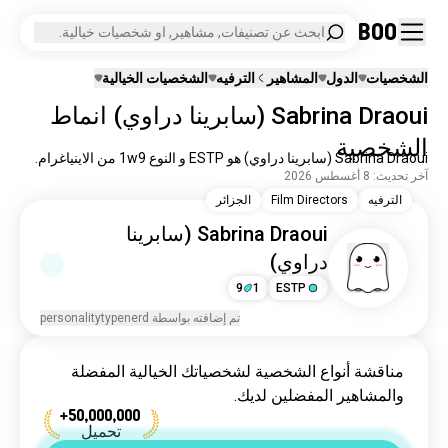
Boo
ابحث عن تصنيفات, مشاهير, او شخصيات خيالية.
الشخصيات
الدول
المشاهير
الترفيه
الشخصيات الخيالية
Sabrina Draoui (سابرينا دراوي) انماط
الشخصية
Sabrina Draoui (سابرينا دراوي) هو ESTP و النوع 1w9 من الاينياغرام.
آخر تحديث: 8 أغسطس 2026
الترفيه
Film Directors
الجزائر
Sabrina Draoui (سابرينا
دراوي)
9
1
ESTP
تم إضافته بواسطة personalitytypenerd
مناقشة أنواع الشخصية لشخصياتك الخيالية المفضلة
والمشاهير المفضلين لديك.
تحميل