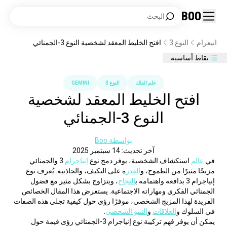
Boo
البحث
انيغرام
النوع 3
افتح الخليط المعقد لشخصية النوع 3-الجمنائي
نقاط أساسية
علم الفلك
النوع 3
GEMINI
افتح الخليط المعقد لشخصية
النوع 3-الجمنائي
بواسطة Boo
آخر تحديث: 14 سبتمبر 2025
في 
عالم
 استكشاف الشخصية، يوفر دمج نوع 
إنياجرام
 3 والجمنائي 
مزيجًا مثيرًا من الطموح، و
القدر
ة على التكيف، والجاذبية. يُعرف نوع 
إنياجرام 3 بدافعه واهتمامه ب
النجاح
، ويتزاوج بشكل مثير مع فضول 
الجمنائي الفكري ومهاراته الاجتماعية. يستعرض هذا المقال الخصائص 
الفريدة لهذا المزيج الشخصي، موفرًا رؤى حول كيفية تجلي هذه الصفات 
في السلوك و
العلاقات
 و
النمو الشخصي
.
يمكن أن يوفر فهم تركيبة نوع إنياجرام 3-الجمنائي رؤى قيمة حول 