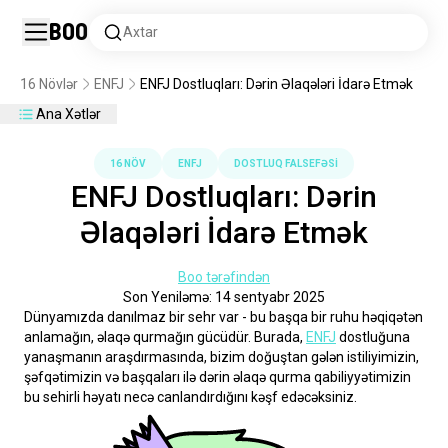
Boo
Axtar
16 Növlər
ENFJ
ENFJ Dostluqları: Dərin Əlaqələri İdarə Etmək
Ana Xətlər
16 NÖV
ENFJ
DOSTLUQ FALSEFƏSİ
ENFJ Dostluqları: Dərin
Əlaqələri İdarə Etmək
Boo tərəfindən
Son Yeniləmə: 14 sentyabr 2025
Dünyamızda danılmaz bir sehr var - bu başqa bir ruhu həqiqətən 
anlamağın, əlaqə qurmağın gücüdür. Burada, 
ENFJ
 dostluğuna 
yanaşmanın araşdırmasında, bizim doğuştan gələn istiliyimizin, 
şəfqətimizin və başqaları ilə dərin əlaqə qurma qabiliyyətimizin 
bu sehirli həyatı necə canlandırdığını kəşf edəcəksiniz.