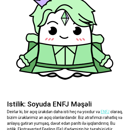
Istilik: Soyuda ENFJ Məşəli
Deirlər ki, bir açıq ürəkdən daha isti heç nə yoxdur və 
ENFJ
 olaraq, 
bizim ürəklərimiz ən açıq olanlardandır. Biz ətrafımızı rahatlıq və 
anlayış gətirən yumşaq, dəvət edən parıltı ilə işıqlandırırıq. Bu 
istilik, Ekstraverted Feeling (Fe) ifadəmizin bir təzahürüdür, 