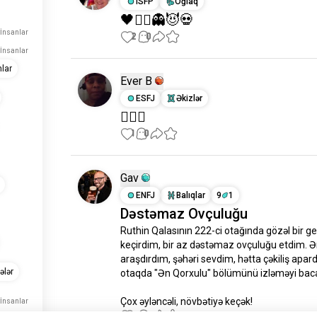
ISFP
Oğlaq
🖤🧙‍♀️👻😈💀
İnsanlar
2
0
İnsanlar
lar
Ever B
ESFJ
Əkizlər
🤷🏾‍♀️
1
0
Gav
ENFJ
Balıqlar
9
1
Dəstəmaz Ovçuluğu
Ruthin Qalasının 222-ci otağında gözəl bir ge
keçirdim, bir az dəstəmaz ovçuluğu etdim. Ər
araşdırdım, şəhəri sevdim, hətta çəkiliş apardı
ələr
otaqda "Ən Qorxulu" bölümünü izləməyi baca
Çox əyləncəli, növbətiyə keçək!
İnsanlar
7
0