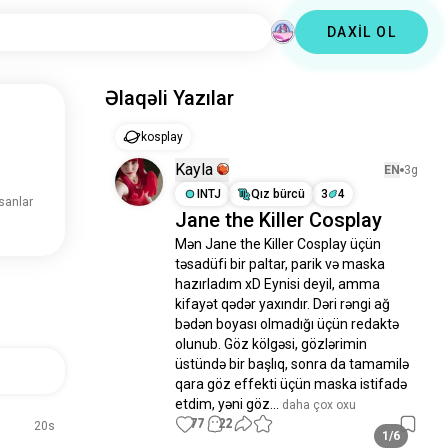
DAXİL OL
Əlaqəli Yazılar
kosplay
Kayla
EN
3g
INTJ
Qız bürcü
3
4
sanlar
Jane the Killer Cosplay
Mən Jane the Killer Cosplay üçün 
təsadüfi bir paltar, parik və maska 
hazırladım xD Eynisi deyil, amma 
kifayət qədər yaxındır. Dəri rəngi ağ 
bədən boyası olmadığı üçün redaktə 
olunub. Göz kölgəsi, gözlərimin 
üstündə bir başlıq, sonra da tamamilə 
qara göz effekti üçün maska istifadə 
etdim, yəni göz...
 daha çox oxu
77
22
20s
1/6