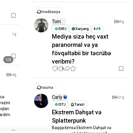
meditasiya
Tom
EN
5g
ENFJ
Xərçəng
4
5
1g
Mediya sizə heç vaxt
paranormal və ya
fövqəltəbii bir təcrübə
1/2
veribmi?
1
6
EN
4g
oxuma
cə 
Carly
EN
21g
azini 
ISTJ
Tərəzi
qları 
Ekstrem Dəhşət və
rdım.

Splatterpunk
Başqa kimsə Ekstrem Dəhşət və 