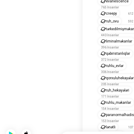
evanescence
765 İnsanlar
creepy
612 
ruh_ovu
592 
tərkedilmişməkan
440 İnsanlar
liminalməkanlar
396 İnsanlar
qəbiristanlıqlar
372 İnsanlar
ruhlu_evlər
306 İnsanlar
qorxuluhekayələr
205 İnsanlar
ruh_hekayələri
171 İnsanlar
ruhlu_məkanlar
154 İnsanlar
paranormalhadis
153 İnsanlar
lənətli
107 