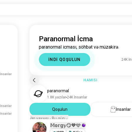
Paranormal İcma
paranormal icması, söhbət və müzakirə.
İNDİ QOŞULUN
24K İn
İnsanlar
HAMISI
paranormal
1.8K yazılar
24K İnsanlar
İnsanlar
Qoşulun
İnsanlar
 İnsanlar
Ən yaxşısı - Bu gün
𝕄𝕠𝕣𝕘𝕪😏💙🩵