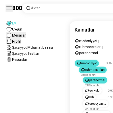
Boo
Axtar
Ev
Kainatlar
Uyğun
Mesajlar
mədəniyyət
Profil
|
ruhmacəraları
Şəxsiyyət Məlumat bazası
|
paranormal
Şəxsiyyət Testləri
Resurslar
mədəniyyət
3.2M 
ruhmacəraları
348 İnsanlar
paranormal
24K İnsanlar
qorxulu
29K 
ruh
7.7K
creepypasta
2K İnsanlar