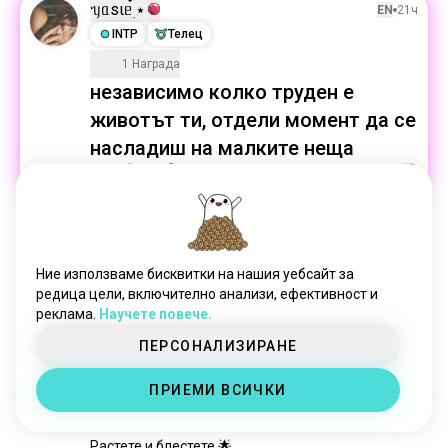
филмова_фотография
644 души
ᥡᥲsιᥱ๋࣭ ⭑
EN
21ч
фотография_на_дивата_природа
588 души
INTP
Телец
аналоговафотография
470 души
1 Награда
naughtypics
358 души
независимо колко труден е
landscape_photography
316 души
животът ти, отдели момент да се
портрети
305 души
насладиш на малките неща
селфи_камера
291 души
20
2
уличнафотография
290 души
дронфотография
275 души
Jeniffer
EN
16ч
чернобяло
266 души
ESTJ
Телец
4
5
thephoto
264 души
Ние използваме бисквитки на нашия уебсайт за
Залез ... В Skype
изображения
243 души
редица цели, включително анализи, ефективност и
16
1
реклама.
Научете повече.
сниманеснимки
229 души
polaroid
187 души
ПЕРСОНАЛИЗИРАНЕ
Prati
телефоннафотография
164 души
EN
14ч
ПРИЕМИ ВСИЧКИ
селфиклик
ISFJ
Лъв
158 души
Точно така
авиационна_фотография
151 души
Растете и блестете 🌟 ...

fotico
144 души