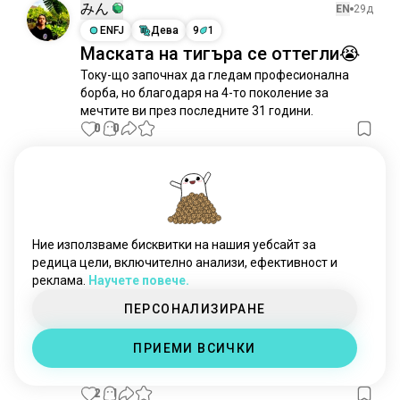
nwo
96 души
みん
EN
29д
rhearipley
79 души
ENFJ
Дева
9
1
Маската на тигъра се оттегли😭
борческидвижения
59 души
Току-що започнах да гледам професионална 
romanreigns
43 души
борба, но благодаря на 4-то поколение за 
cmpunk
39 души
мечтите ви през последните 31 години.
джонсина
36 души
0
0
алия
35 души
alexabliss
19 души
David
EN
3м
wwebayley
16 души
ISTP
Лъв
рандиортън
10 души
Уикенд на WrestleMania!
сетролинс
9 души
Ние използваме бисквитки на нашия уебсайт за
Първа нощ на WrestleMania е тази вечер! 
lita
7 души
редица цели, включително анализи, ефективност и
Подготовката за това шоу не беше най-добрата, 
реклама.
Научете повече.
livmorgan
7 души
но се надявам да е забавно за гледане. Има 
само няколко мача, на които се надявам. Брок 
beckylynch
6 души
ПЕРСОНАЛИЗИРАНЕ
Леснар срещу Обa Феми, CM Punk срещу Роман 
biancabelair
6 души
Рейнс и IC мач с стълби. Очаквах с нетърпение 
ПРИЕМИ ВСИЧКИ
рикошет
5 души
Ранди Ортън срещу Коди Роудс, но.......
 прочети 
куршуменклуб
повече
5 души
2
1
силенмъж
5 души