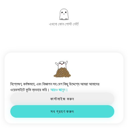
মোমজাদুঘর
5 সোওল
স্মিথসোনিয়ান
4 সোওল
ক্লিওপেট্রা
4 সোওল
এখনো কোন পোস্ট নেই!
কাঁচের_জাদুঘর
3 সোওল
glyptotek
0 সোওল
নতুন মানুষদের সাথে পরিচিত হন
5,00,00,000+
ডাউনলোড হয়েছে
বিশ্লেষণ, কর্মক্ষমতা, এবং বিজ্ঞাপন সহ বেশ কিছু উদ্দেশ্যে আমরা আমাদের
ওয়েবসাইটে কুকি ব্যবহার করি।
আরও জানুন।
কাস্টমাইজ করুন
সব গ্রহণ করুন