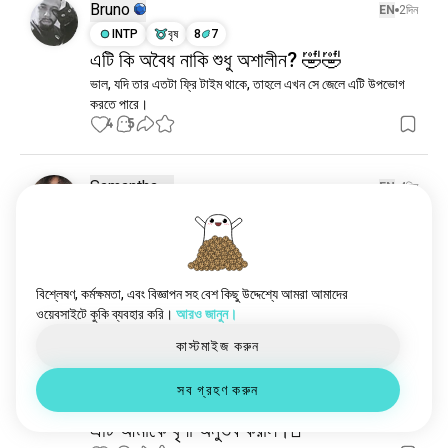
Bruno
EN
2দিন
INTP
বৃষ
8
7
এটি কি অবৈধ নাকি শুধু অশালীন? 🤣🤣
ভাল, যদি তার এতটা ফ্রি টাইম থাকে, তাহলে এখন সে জেলে এটি উপভোগ 
করতে পারে।
4
5
Samantha
EN
4দিন
ENFP
কৰ্কট
1
2
মানুষ সবাই এত ভালো ✨বা সিং স✨ এ
5
0
বিশ্লেষণ, কর্মক্ষমতা, এবং বিজ্ঞাপন সহ বেশ কিছু উদ্দেশ্যে আমরা আমাদের
ওয়েবসাইটে কুকি ব্যবহার করি।
আরও জানুন।
Kluay
EN
4দিন
কাস্টমাইজ করুন
INFJ
মেষ
2
1
আমি একটি অ্যাপে একটি দেশের একজনের মন্তব্য
সব গ্রহণ করুন
দেখলাম যে তারা কীভাবে পিজ্জা বিক্রি করছে, এবং
এটি আমাকে ঘৃণা অনুভব করাল।🫪