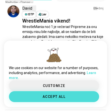
nwo
96 duša
Najbolje - Danas
David
rhearipley
79 duša
EN
3mj
hrvačkipotezi
ISTP
Lav
59 duša
WrestleMania vikend!
romanreigns
43 duša
WrestleMania noć 1 je večeras! Pripreme za ovu 
cmpunk
39 duša
emisiju nisu bile najbolje, ali se nadam da će biti 
johncena
36 duša
zabavno gledati. Ima samo nekoliko mečeva na koje 
aliyah
35 duša
se radujem. Brock Lesnar protiv Oba Femija, CM 
Punk protiv Romana Reignsa i IC ladder meč. 
alexabliss
19 duša
Radovao sam se Randy Ortonu protiv Codyja 
wwebayley
16 duša
Rhodesa, ali.......
 read more
randyorton
10 duša
2
1
sethrollins
9 duša
We use cookies on our website for a number of purposes,
lita
7 duša
including analytics, performance, and advertising.
Learn
Zachary/Lilith
EN
3mj
more.
livmorgan
7 duša
ENFP
Rak
7
8
beckylynch
6 duša
CUSTOMIZE
Nisam siguran kako se osjećam
biancabelair
6 duša
zbog pronalaska ovoga u divljini
ACCEPT ALL
rikoset
5 duša
1
1
metakklub
5 duša
jakmuškarac
5 duša