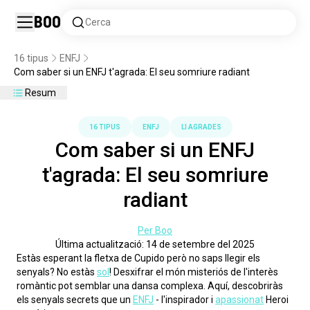
Boo
Cerca
16 tipus
ENFJ
Com saber si un ENFJ t'agrada: El seu somriure radiant
Resum
16 TIPUS
ENFJ
LI AGRADES
Com saber si un ENFJ
t'agrada: El seu somriure
radiant
Per Boo
Última actualització: 14 de setembre del 2025
Estàs esperant la fletxa de Cupido però no saps llegir els 
senyals? No estàs 
sol
! Desxifrar el món misteriós de l'interès 
romàntic pot semblar una dansa complexa. Aquí, descobriràs 
els senyals secrets que un 
ENFJ
 - l'inspirador i 
apassionat
 Heroi 