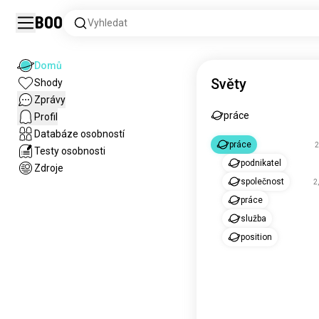
Boo
Vyhledat
Domů
Světy
Shody
Zprávy
práce
Profil
Databáze osobností
práce
2
Testy osobnosti
podnikatel
Zdroje
společnost
2,
práce
služba
position