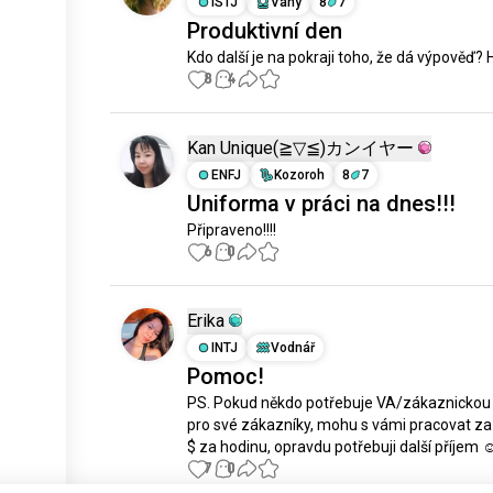
ISTJ
Váhy
8
7
Produktivní den
Kdo další je na pokraji toho, že dá výpověď? 
8
4
Kan Unique(⁠≧⁠▽⁠≦⁠)カンイヤー
ENFJ
Kozoroh
8
7
Uniforma v práci na dnes!!!
Připraveno!!!!
6
0
Erika
INTJ
Vodnář
Pomoc!
PS. Pokud někdo potřebuje VA/zákaznickou 
pro své zákazníky, mohu s vámi pracovat za
$ za hodinu, opravdu potřebuji další příjem ☺
7
0