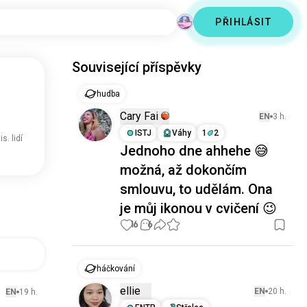
PŘIHLÁSIT
Související příspěvky
hudba
Cary Fai
EN
3 h.
ISTJ
Váhy
1
2
is. lidí
Jednoho dne ahhehe 😅
možná, až dokončím
smlouvu, to udělám. Ona
je můj ikonou v cvičení 😉
16
6
háčkování
ellie
EN
20 h.
EN
19 h.