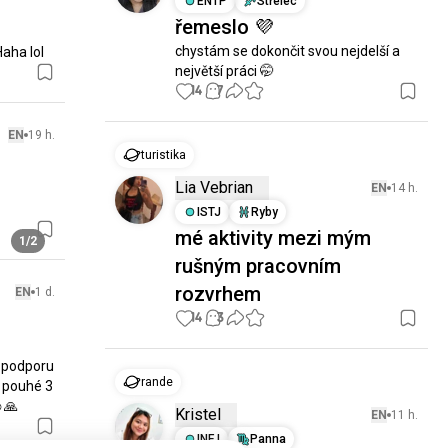
ENTP
Střelec
řemeslo 💜
chystám se dokončit svou nejdelší a 
Haha lol
největší práci 🤭
14
7
EN
19 h.
turistika
Lia Vebrian
EN
14 h.
ISTJ
Ryby
mé aktivity mezi mým
1/2
rušným pracovním
rozvrhem
EN
1 d.
14
3
podporu 
rande
 pouhé 3 
️🙏
Kristel
EN
11 h.
INFJ
Panna