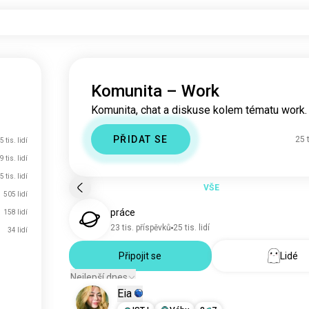
Komunita – Work
Komunita, chat a diskuse kolem tématu work.
PŘIDAT SE
25 t
5 tis. lidí
9 tis. lidí
5 tis. lidí
VŠE
505 lidí
práce
158 lidí
23 tis. příspěvků
25 tis. lidí
34 lidí
Připojit se
Lidé
Nejlepší dnes
Eia