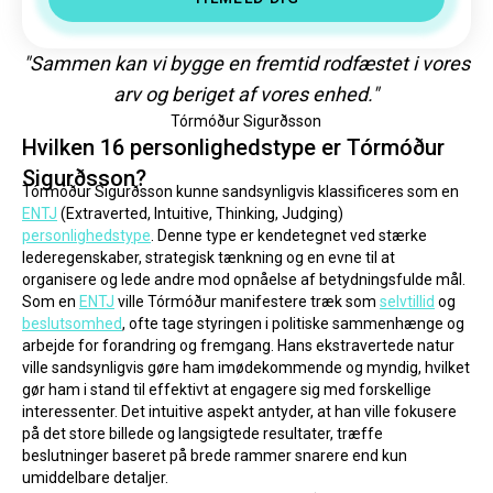
"Sammen kan vi bygge en fremtid rodfæstet i vores
arv og beriget af vores enhed."
Tórmóður Sigurðsson
Hvilken 16 personlighedstype er Tórmóður
Sigurðsson?
Tórmóður Sigurðsson kunne sandsynligvis klassificeres som en 
ENTJ
 (Extraverted, Intuitive, Thinking, Judging) 
personlighedstype
. Denne type er kendetegnet ved stærke 
lederegenskaber, strategisk tænkning og en evne til at 
organisere og lede andre mod opnåelse af betydningsfulde mål.
Som en 
ENTJ
 ville Tórmóður manifestere træk som 
selvtillid
 og 
beslutsomhed
, ofte tage styringen i politiske sammenhænge og 
arbejde for forandring og fremgang. Hans ekstravertede natur 
ville sandsynligvis gøre ham imødekommende og myndig, hvilket 
gør ham i stand til effektivt at engagere sig med forskellige 
interessenter. Det intuitive aspekt antyder, at han ville fokusere 
på det store billede og langsigtede resultater, træffe 
beslutninger baseret på brede rammer snarere end kun 
umiddelbare detaljer.