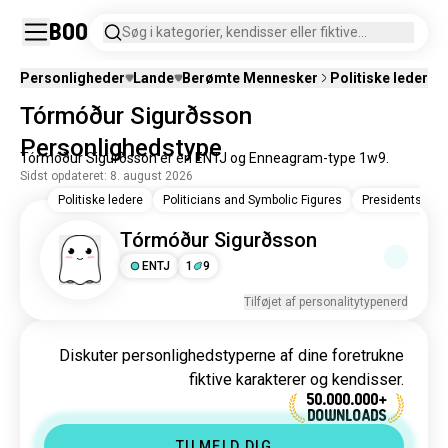
Boo
Søg i kategorier, kendisser eller fiktive
karakterer.
Personligheder
Lande
Berømte Mennesker
Politiske ledere
Tórmóður Sigurðsson
Personlighedstype
Tórmóður Sigurðsson er en ENTJ og Enneagram-type 1w9.
Sidst opdateret: 8. august 2026
Politiske ledere
Politicians and Symbolic Figures
Presidents and
Tórmóður Sigurðsson
ENTJ
1
9
Tilføjet af personalitytypenerd
Diskuter personlighedstyperne af dine foretrukne
fiktive karakterer og kendisser.
50.000.000+
DOWNLOADS
TILMELD DIG