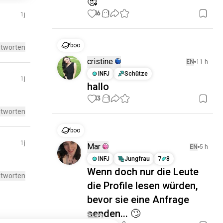
🥰
16
1
1j
boo
tworten
cristine
EN
11 h
INFJ
Schütze
1j
hallo
13
1
tworten
boo
1j
Mar
EN
5 h
INFJ
Jungfrau
7
8
Wenn doch nur die Leute
tworten
die Profile lesen würden,
bevor sie eine Anfrage
senden... 🙄