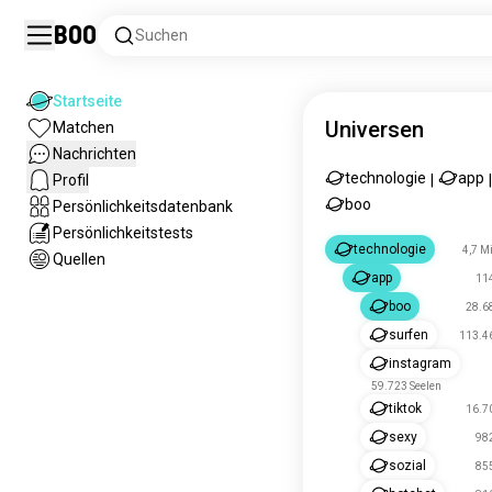
Boo
Suchen
Startseite
Universen
Matchen
Nachrichten
technologie
app
Profil
|
|
boo
Persönlichkeitsdatenbank
Persönlichkeitstests
technologie
4,7 Mi
Quellen
app
114
boo
28.6
surfen
113.46
instagram
59.723 Seelen
tiktok
16.7
sexy
982
sozial
855