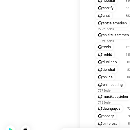
hotchat
810
spotify
677
chat
382
sozialemedien
2222 Seelen
spielzusammen
1379 Seelen
reels
121
reddit
119
duolingo
8
tiefchat
8
online
8
onlinedating
797 Seelen
musikabspielen
773 Seelen
datingapps
7
booapp
7
pinterest
6