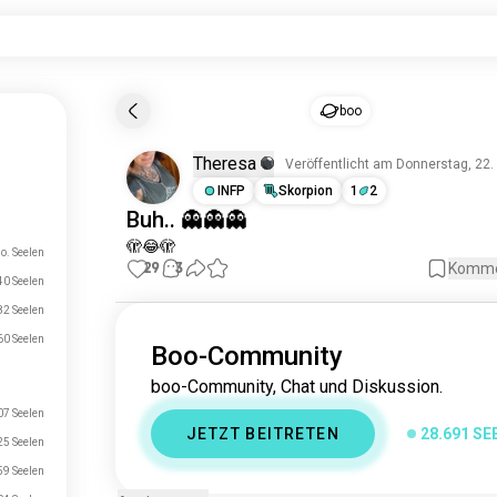
boo
Theresa
Veröffentlicht am Donnerstag, 22.
INFP
Skorpion
1
2
Buh.. 👻👻👻
🫣😂🫣
o. Seelen
29
3
Komme
0 Seelen
82 Seelen
0 Seelen
Boo-Community
boo-Community, Chat und Diskussion.
07 Seelen
JETZT BEITRETEN
28.691 SE
5 Seelen
9 Seelen