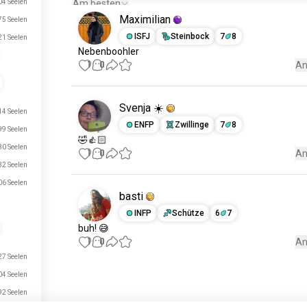
4 Seelen
Am besten
Maximilian
5 Seelen
ISFJ
Steinbock
7
8
1 Seelen
Nebenboohler
1
0
An
Svenja ☀️
4 Seelen
ENFP
Zwillinge
7
8
9 Seelen
🤣👍🏻
80 Seelen
1
0
An
32 Seelen
06 Seelen
basti
INFP
Schütze
6
7
buh! 😅
1
0
An
27 Seelen
04 Seelen
Triff neue Leute
92 Seelen
50.000.000+
DOWNLOADS