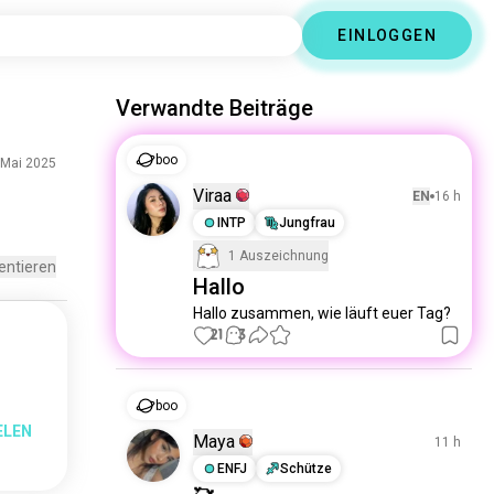
EINLOGGEN
Verwandte Beiträge
boo
 Mai 2025
Viraa
EN
16 h
INTP
Jungfrau
1 Auszeichnung
ntieren
Hallo
Hallo zusammen, wie läuft euer Tag?
21
3
boo
ELEN
Maya
11 h
ENFJ
Schütze