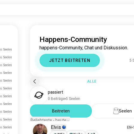
Happens-Community
happens-Community, Chat und Diskussion.
o. Seelen
o. Seelen
JETZT BEITRETEN
5 
o. Seelen
o. Seelen
o. Seelen
ALLE
o. Seelen
passiert
o. Seelen
0 Beiträge
5 Seelen
o. Seelen
Beitreten
Seelen
o. Seelen
o. Seelen
Beliebteste - heute
Elvis
EN
o. Seelen