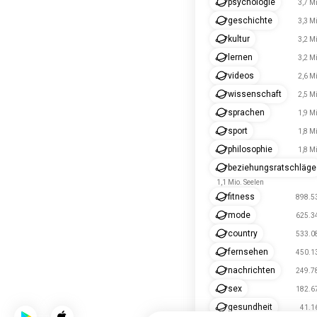
psychologie
3,7 Mi
geschichte
3,3 Mi
kultur
3,2 Mi
lernen
3,2 Mi
videos
2,6 Mi
wissenschaft
2,5 Mi
sprachen
1,9 Mi
sport
1,8 Mi
philosophie
1,8 Mi
beziehungsratschläge
1,1 Mio. Seelen
fitness
898.53
mode
625.34
country
533.08
fernsehen
450.13
nachrichten
249.78
sex
182.67
gesundheit
41.1