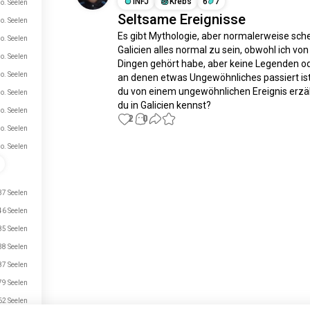
INFJ
Krebs
6
7
o. Seelen
Seltsame Ereignisse
o. Seelen
Es gibt Mythologie, aber normalerweise schei
o. Seelen
Galicien alles normal zu sein, obwohl ich von 
o. Seelen
Dingen gehört habe, aber keine Legenden ode
o. Seelen
an denen etwas Ungewöhnliches passiert ist
du von einem ungewöhnlichen Ereignis erzäh
o. Seelen
du in Galicien kennst?
o. Seelen
2
0
o. Seelen
o. Seelen
Triff neue Leute
50.000.000+
DOWNLOADS
7 Seelen
6 Seelen
5 Seelen
8 Seelen
7 Seelen
9 Seelen
62 Seelen