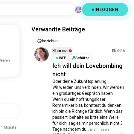
EINLOGGEN
Verwandte Beiträge
beziehung
Sharina
EN
22 h
INFP
Schütze
Seelen
Ich will dein Lovebombing
nicht
Oder deine Zukunftsplanung.

Wir werden uns verbinden. Wir werden 
ein großartiges Gespräch haben. 
Wenn du ein hoffnungsloser 
Romantiker bist, könntest du denken, 
ich bin die Richtige für dich. Wenn das 
passiert, behalte es bitte eine Weile 
für dich, sag es mir persönlich, nicht 3 
11 Monate
Tage nachdem du...
 mehr lesen