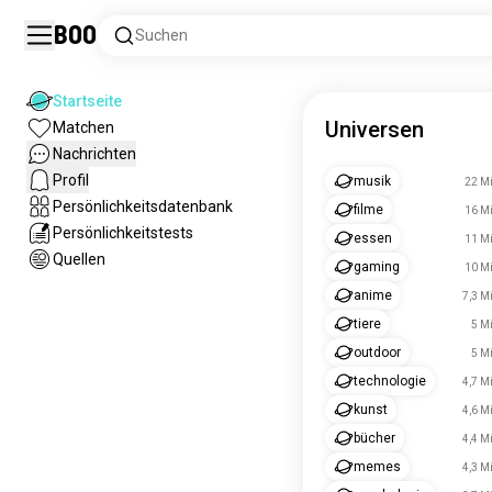
Boo
Suchen
Startseite
Universen
Matchen
Nachrichten
Profil
musik
22 Mi
Persönlichkeitsdatenbank
filme
16 Mi
Persönlichkeitstests
essen
11 Mi
Quellen
gaming
10 Mi
anime
7,3 Mi
tiere
5 Mi
outdoor
5 Mi
technologie
4,7 Mi
kunst
4,6 Mi
bücher
4,4 Mi
memes
4,3 Mi