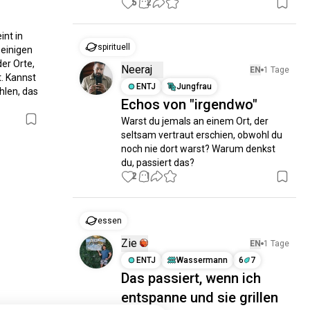
5
2
nt in 
spirituell
einigen 
r Orte, 
Neeraj
EN
1 Tage
. Kannst 
ENTJ
Jungfrau
len, das 
Echos von "irgendwo"
Warst du jemals an einem Ort, der 
seltsam vertraut erschien, obwohl du 
noch nie dort warst? Warum denkst 
du, passiert das?
2
1
essen
Zie
EN
1 Tage
ENTJ
Wassermann
6
7
Das passiert, wenn ich
entspanne und sie grillen