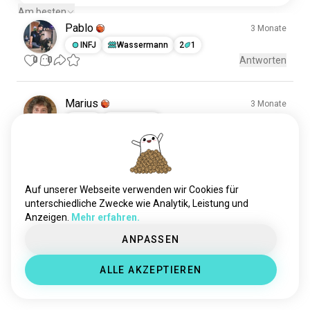
Am besten
Pablo
3 Monate
INFJ
Wassermann
2
1
0
0
Antworten
Marius
3 Monate
INFJ
Steinbock
0
0
Antworten
Triff neue Leute
50.000.000+
Auf unserer Webseite verwenden wir Cookies für
DOWNLOADS
unterschiedliche Zwecke wie Analytik, Leistung und
Anzeigen.
Mehr erfahren.
ANPASSEN
ALLE AKZEPTIEREN