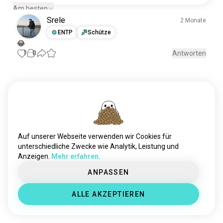
Am besten
Srele
2 Monate
ENTP
Schütze
😂
1
0
Antworten
Triff neue Leute
50.000.000+
DOWNLOADS
Auf unserer Webseite verwenden wir Cookies für
unterschiedliche Zwecke wie Analytik, Leistung und
Anzeigen.
Mehr erfahren.
ANPASSEN
ALLE AKZEPTIEREN