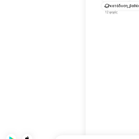
κατάδυση_βαθέ
12 ψυχές