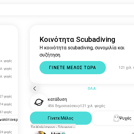
Κοινότητα Scubadiving
Η κοινότητα scubadiving, συνομιλία και
συζήτηση.
εκ. ψυχές
ΓΙΝΕΤΕ ΜΕΛΟΣ ΤΩΡΑ
121 χιλ.
ιλ. ψυχές
ιλ. ψυχές
ΟΛΑ
27 ψυχές
κατάδυση
14 ψυχές
456 δημοσιεύσεις
121 χιλ. ψυχές
61 ψυχές
Γίνετε Μέλος
Ψυχές
ωαπότονερό
Τα Καλύτερα - Σήμερα
24 ψυχές