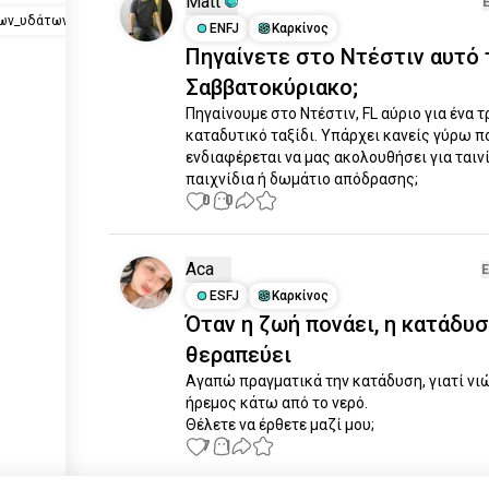
Matt
ων_υδάτων
ENFJ
Καρκίνος
Πηγαίνετε στο Ντέστιν αυτό 
Σαββατοκύριακο;
Πηγαίνουμε στο Ντέστιν, FL αύριο για ένα τ
καταδυτικό ταξίδι. Υπάρχει κανείς γύρω πο
ενδιαφέρεται να μας ακολουθήσει για ταινία
παιχνίδια ή δωμάτιο απόδρασης;
0
0
Aca
ESFJ
Καρκίνος
Όταν η ζωή πονάει, η κατάδυ
θεραπεύει
Αγαπώ πραγματικά την κατάδυση, γιατί νι
ήρεμος κάτω από το νερό. 

Θέλετε να έρθετε μαζί μου;
7
1