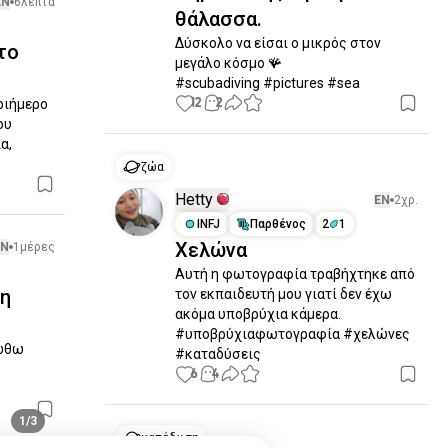
EN
6λεπτά
θάλασσα.
Δύσκολο να είσαι ο μικρός στον 
το
μεγάλο κόσμο 🪸

#scubadiving #pictures #sea
12
2
ριήμερο 
υ 
, 
ζώα
Hetty
EN
2χρ.
INFJ
Παρθένος
2
1
Χελώνα
EN
1μέρες
Αυτή η φωτογραφία τραβήχτηκε από 
ση
τον εκπαιδευτή μου γιατί δεν έχω 
ακόμα υποβρύχια κάμερα. 
#υποβρύχιαφωτογραφία #χελώνες 
ώθω 
#καταδύσεις
6
4
1/3
κατάδυση