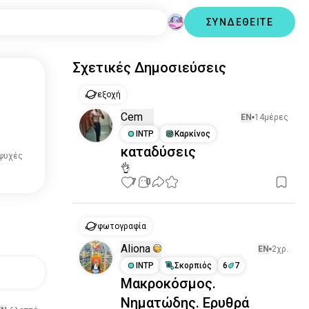
ΣΥΝΔΕΘΕΙΤΕ
Σχετικές Δημοσιεύσεις
εξοχή
Cem
EN
14μέρες
INTP
Καρκίνος
καταδύσεις
 ψυχές
👌
7
0
φωτογραφία
Aliona
EN
2χρ.
INTP
Σκορπιός
6
7
Μακροκόσμος.
Νηματώδης. Ερυθρά