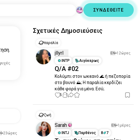
ΣΥΝΔΕΘΕΙΤΕ
Σχετικές Δημοσιεύσεις
παραλία
τηση.
jllyrl
EN
12ώρες
INTP
Αιγόκερως
 ψυχές
Q/A #02
Κολύμπι στον ωκεανό 🌊 ή πεζοπορία 
στο βουνό ⛰️; Η παραλία κερδίζει 
κάθε φορά για μένα. Εσύ;
5
1
ζωή
Sarah
EN
1μέρες
INTJ
Παρθένος
8
7
N
23ώρες