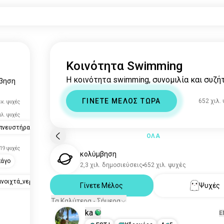
Κοινότητα Swimming
Η κοινότητα swimming, συνομιλία και συζή
βηση
ΓΙΝΕΤΕ ΜΕΛΟΣ ΤΩΡΑ
652 χιλ.
εκ. ψυχές
ιλ. ψυχές
πνευστήρα
ΟΛΑ
19 ψυχές
κολύμβηση
πάγο
2,3 χιλ. δημοσιεύσεις
652 χιλ. ψυχές
νοιχτά_νερά
Γίνετε Μέλος
Ψυχές
Τα Καλύτερα - Σήμερα
ka
E