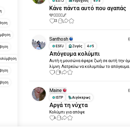
ESTJ
Υδροχόος
4
5
Κάνε πάντα αυτό που αγαπάς
η
🩵🧜‍♀️🏊‍♀️🌌
13
1
βηση
ύμβηση
Santhosh
ESFJ
Ζυγός
4
5
μβηση
Απόγευμα κολύμπι
κολύμβηση
Αυτή η μουσώνα έφερε ζωή σε αυτή την όμ
λίμνη. Λατρεύω να κολυμπάω το απόγευμα.
μβηση
1
0
μβηση
Maine
ISTP
Αιγόκερως
Αργά τη νύχτα
Κολύμπι για απόψε
6
1