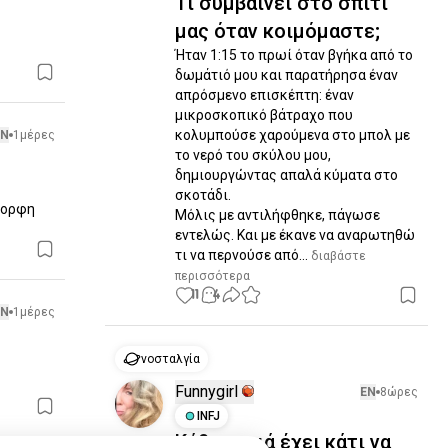
Τι συμβαίνει στο σπίτι
μας όταν κοιμόμαστε;
Ήταν 1:15 το πρωί όταν βγήκα από το 
δωμάτιό μου και παρατήρησα έναν 
απρόσμενο επισκέπτη: έναν 
μικροσκοπικό βάτραχο που 
κολυμπούσε χαρούμενα στο μπολ με 
EN
1μέρες
το νερό του σκύλου μου, 
δημιουργώντας απαλά κύματα στο 
σκοτάδι.

ορφη 
Μόλις με αντιλήφθηκε, πάγωσε 
εντελώς. Και με έκανε να αναρωτηθώ 
τι να περνούσε από...
 διαβάστε 
περισσότερα
11
4
EN
1μέρες
νοσταλγία
Funnygirl
EN
8ώρες
INFJ
Κάθε γενιά έχει κάτι να