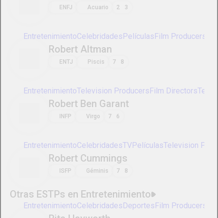
Entretenimiento
Celebridades
Film Directors
Television Direc
Robby Benson
ENFJ
Acuario
2
3
Entretenimiento
Celebridades
Películas
Film Producers
Te
Robert Altman
ENTJ
Piscis
7
8
Entretenimiento
Television Producers
Film Directors
Televisi
Robert Ben Garant
INFP
Virgo
7
6