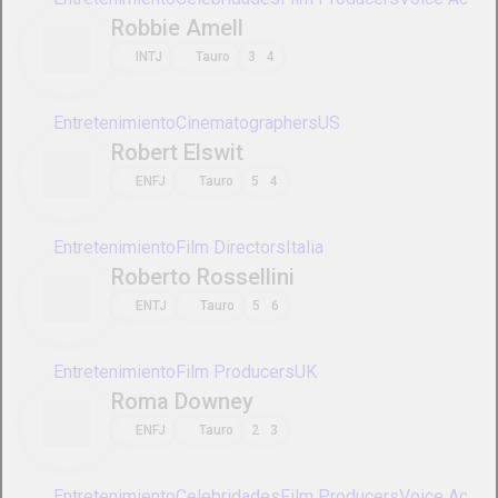
Entretenimiento
Film Directors
Screenwriters
US
Sharon Angela
ENFJ
Géminis
6
7
Entretenimiento
Film Producers
Film Directors
US
Shira Piven
ESTJ
Libra
6
7
Entretenimiento
Film Directors
Film Producers
Screenwriters
Simon Monjack