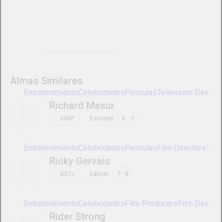
Entretenimiento
Celebridades
Películas
Television Directors
Richard Masur
ESFP
Escorpio
6
7
Entretenimiento
Celebridades
Películas
Film Directors
Tel
Ricky Gervais
ESTJ
Cáncer
7
8
Entretenimiento
Celebridades
Film Producers
Film Directors
Rider Strong
ISTJ
Sagitario
2
3