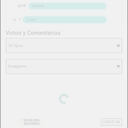
Rosario Dawson
ENFP
Tauro
8
9
Músicos
Entretenimiento
Celebridades
Películas
Rock
Russell Crowe
ISTJ
Tauro
3
2
Publicaciones Relacionadas
movies
Kevin
EN
1a
ISFP
Piscis
6
5
Califica la película:
Freedomland de 2006
¿Dónde calificarías Freedomland? Siéntete 