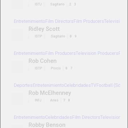
Entretenimiento
Film Directors
Film Producers
Television Dir
Ridley Scott
ISTP
Sagitario
8
9
Entretenimiento
Film Producers
Television Producers
Film Di
Rob Cohen
ISTP
Piscis
8
7
Deportes
Entretenimiento
Celebridades
TV
Football (Socce
Rob McElhenney
INFJ
Aries
7
8