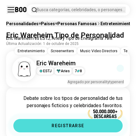
Boo
Busca categorías, celebridades, o personajes
de ficción.
Personalidades
Países
Personas Famosas
Entretenimiento
Eric Wareheim Tipo de Personalidad
Eric Wareheim es ESTJ, Aries y Tipo de Eneagrama 7w8.
Última Actualización: 1 de octubre de 2025
Entretenimiento
Screenwriters
Music Video Directors
Televis
Eric Wareheim
ESTJ
Aries
7
8
Agregado por personalitytypenerd
Debate sobre los tipos de personalidad de tus
personajes ficticios y celebridades favoritos.
50.000.000+
DESCARGAS
REGISTRARSE