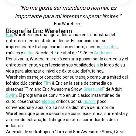
"No me gusta ser mundano o normal. Es
importante para mí intentar superar límites."
Eric Wareheim
Biografía Eric Wareheim
Eric
 Wareheim es una figura destacada en la industria del 
entretenimiento estadounidense. Es conocido por su 
impresionante trabajo como comediante, escritor, 
director
, 
músico y 
actor
. Nacido el 
7
 de abril de 1976 en 
Audubon
, 
Pensilvania, Wareheim creció con una pasión por la comedia y el 
entretenimiento, y perfeccionó sus habilidades 
a
 lo largo de su 
vida para alcanzar el nivel de éxito que disfruta hoy.
Wareheim es mejor conocido por su trabajo como una mitad del 
icónico dúo cómico 
Tim
 & Eric en la serie de comedia de 
sketches "Tim and Eric Awesome Show, 
Great
Job
!" de Adult 
Swim
. El programa se convirtió en un clásico instantáneo de 
culto, cosechando 
elogios
 críticos por su 
humor
 poco 
convencional y absurdo. La marca distintiva de humor de 
Wareheim, que puede describirse como excéntrica, surrealista y 
a menudo extraña, lo distingue de otros comediantes de la 
industria.
Además de su trabajo en "Tim and Eric Awesome Show, Great 