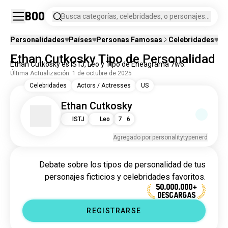
Boo
Busca categorías, celebridades, o personajes
de ficción.
Personalidades
Países
Personas Famosas
Celebridades
Pe
Ethan Cutkosky Tipo de Personalidad
Ethan Cutkosky es ISTJ, Leo y Tipo de Eneagrama 7w6.
Última Actualización: 1 de octubre de 2025
Celebridades
Actors / Actresses
US
Ethan Cutkosky
ISTJ
Leo
7
6
Agregado por personalitytypenerd
Debate sobre los tipos de personalidad de tus
personajes ficticios y celebridades favoritos.
50.000.000+
DESCARGAS
REGISTRARSE