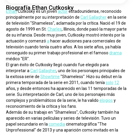
Biografía Ethan Cutkosky
Ethan
 Cutkosky es un joven 
actor
 estadounidense, reconocido 
principalmente por su interpretación de 
Carl Gallagher
 en la serie 
de televisión "Shameless", aclamada por la crítica. Nació el 19 de 
agosto de 1999 en St. 
Charles
, Illinois, donde pasó la mayor parte 
de su infancia. Desde muy joven, Cutkosky mostró interés por la 
actuación y comenzó 
a
 hacer audiciones para comerciales de 
televisión cuando tenía cuatro años. A los siete años, ya había 
conseguido su primer trabajo profesional en el famoso 
drama
médico "ER".
El gran éxito de Cutkosky llegó cuando fue elegido para 
interpretar a 
Carl
Gallagher
, uno de los personajes principales de 
la exitosa serie de 
Showtime
 "Shameless". Hizo su debut en la 
primera temporada de la serie en 2011, cuando tenía 
solo
12
años, y desde entonces ha aparecido en las 11 temporadas de la 
serie. Su interpretación de Carl, uno de los personajes más 
complejos y problemáticos de la serie, le ha valido 
elogios
 y 
reconocimiento de la crítica y los fans.
Además de su trabajo en "Shameless", Cutkosky también ha 
aparecido en varias películas y series de televisión. Tuvo un 
papel secundario en la 
comedia
 cinematográfica "The 
Unprofessional" de 2013 y una aparición como invitado en la 