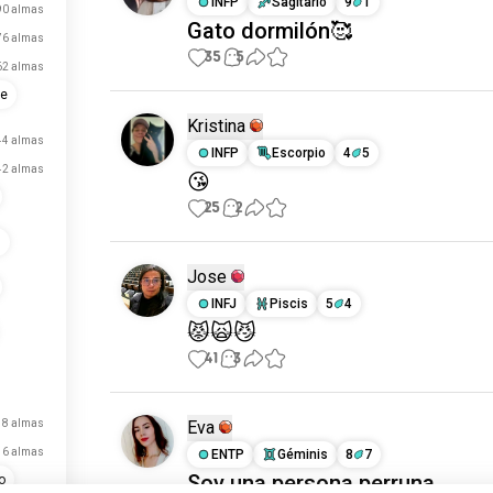
INFP
Sagitario
9
1
90 almas
Gato dormilón🥰
76 almas
35
5
62 almas
re
Kristina
44 almas
INFP
Escorpio
4
5
42 almas
😘
25
2
s
Jose
INFJ
Piscis
5
4
😾🙀😼
41
3
18 almas
Eva
16 almas
ENTP
Géminis
8
7
Soy una persona perruna
o