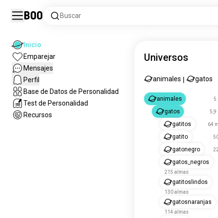
Boo
Buscar
Inicio
Universos
Emparejar
Mensajes
animales
gatos
Perfil
|
Base de Datos de Personalidad
animales
5
Test de Personalidad
gatos
5,9
Recursos
gatitos
64 m
gatito
5
gatonegro
2
gatos_negros
215 almas
gatitoslindos
130 almas
gatosnaranjas
114 almas