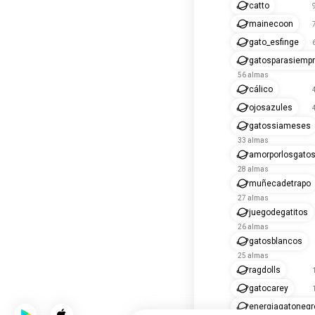
catto
mainecoon
gato_esfinge
gatosparasiemp
56 almas
cálico
ojosazules
gatossiameses
33 almas
amorporlosgato
28 almas
muñecadetrapo
27 almas
juegodegatitos
26 almas
gatosblancos
25 almas
ragdolls
gatocarey
energiagatonegr