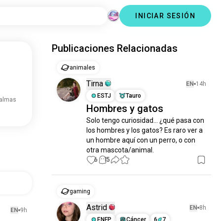
INICIAR SESIÓN
Publicaciones Relacionadas
animales
Tirna
EN
14h
ESTJ
Tauro
 almas
Hombres y gatos
Solo tengo curiosidad… ¿qué pasa con 
los hombres y los gatos? Es raro ver a 
un hombre aquí con un perro, o con 
otra mascota/animal.
6
15
gaming
Astrid
EN
8h
EN
9h
ENFP
Cáncer
6
7