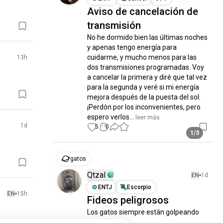
Aviso de cancelación de
transmisión
No he dormido bien las últimas noches 
y apenas tengo energía para 
cuidarme, y mucho menos para las 
13h
dos transmisiones programadas. Voy 
a cancelar la primera y diré que tal vez 
para la segunda y veré si mi energía 
mejora después de la puesta del sol. 
¡Perdón por los inconvenientes, pero 
espero verlos...
 leer más
1d
5
0
1/3
gatos
Qtzal
EN
1d
ENTJ
Escorpio
EN
15h
Fideos peligrosos
Los gatos siempre están golpeando 
todo 😂