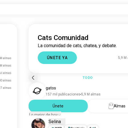
Cats Comunidad
La comunidad de cats, chatea, y debate.
ÚNETE YA
5,9 M
 M almas
 M almas
il almas
TODO
00 almas
gatos
27 almas
157 mil publicaciones
5,9 M almas
Únete
Almas
Lo mejor de hoy
Selina