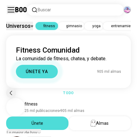
Boo
Buscar
Universos
fitness
gimnasio
yoga
entrenamiento
fitness
Fitness Comunidad
fitness
899 mil almas
La comunidad de fitness, chatea, y debate.
gimnasio
2,2 M almas
yoga
310 mil almas
ÚNETE YA
905 mil almas
entrenamiento
122 mil almas
TODO
fitness
25 mil publicaciones
905 mil almas
Únete
Almas
Lo mejor de hoy