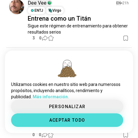
Dee Vee
EN
21h
ENTJ
Virgo
Entrena como un Titán
Sigue este régimen de entrenamiento para obtener 
resultados serios
3
0
Patrick
EN
15h
ESFP
Acuario
Circuitos circuitos y circuitos
Ve lo suficiente y te sudarás/te volverás loco y no 
Utilizamos cookies en nuestro sitio web para numerosos
podrás soportarlo. Simple.
propósitos, incluyendo analíticos, rendimiento y
1
0
publicidad.
Más información.
PERSONALIZAR
Mr. Variant
16h
INFJ
9
1
ACEPTAR TODO
🖤 ......
0
0