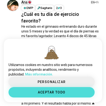
Ana
EN
9h
ENFP
Sagitario
2
3
¿Cuál es tu día de ejercicio
favorito?
He estado en el gimnasio entrenando duro durante 
unos 5 meses y la verdad es que el día de piernas es 
mi favorito/agotador. Levanto 4 discos de 45 libras 
por lado en el press de banca.
 (editado)
9
1
1/2
Kelechi
EN
4h
Utilizamos cookies en nuestro sitio web para numerosos
INTP
Piscis
propósitos, incluyendo analíticos, rendimiento y
Por qué creo que nunca es
publicidad.
Más información.
demasiado tarde para empezar...
PERSONALIZAR
A la izquierda estaba en un punto bajo no solo 
físicamente sino también mentalmente. Entre un 
ACEPTAR TODO
lugar de trabajo tóxico y una relación, no había 
mucho que saliera a mi favor. Pero decidí ponerme 
a mí primero. Y el resultado habla por sí mismo.🔥
