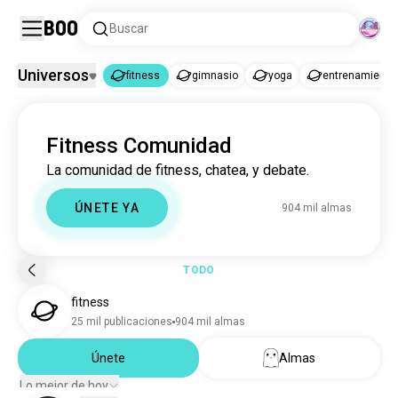
Boo
Buscar
Universos
fitness
gimnasio
yoga
entrenamiento
fitness
Fitness Comunidad
fitness
899 mil almas
La comunidad de fitness, chatea, y debate.
gimnasio
2,2 M almas
yoga
310 mil almas
ÚNETE YA
904 mil almas
entrenamiento
122 mil almas
TODO
fitness
25 mil publicaciones
904 mil almas
Únete
Almas
Lo mejor de hoy