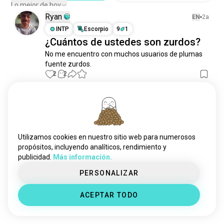
dibujolápiz
342 almas
Lo mejor de hoy
Ryan
dibujodigital
295 almas
EN
2a
cuadernodebocetos
INTP
Escorpio
9
1
168 almas
¿Cuántos de ustedes son zurdos?
dibujoanime
147 almas
No me encuentro con muchos usuarios de plumas 
lápizdedibujo
129 almas
fuente zurdos.
lettering
117 almas
2
2
caricaturista
86 almas
inktober
84 almas
Conoce a Nuevas
lápiz
73 almas
Personas
colorearparaadultos
62 almas
50.000.000+
DESCARGAS
dibujopixelart
58 almas
Utilizamos cookies en nuestro sitio web para numerosos
drawapicture
52 almas
propósitos, incluyendo analíticos, rendimiento y
publicidad.
Más información.
dibujo_de_figura
43 almas
drawings_and_comics
42 almas
PERSONALIZAR
bocetos
35 almas
ACEPTAR TODO
dibujotécnico
30 almas
zentangles
29 almas
kemono
28 almas