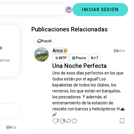
INICIAR SESIÓN
Publicaciones Relacionadas
kayak
e.
Anna
EN
2m
INTP
Piscis
8
7
 almas
Una Noche Perfecta
Uno de esos días perfectos en los que 
todos están por el agua!! Los 
kayakistas de todos los clubes, los 
remeros, los que están en barquitos, 
los pescadores. Y además, el 
entrenamiento de la estación de 
rescate con barcos y helicópteros 🫶🌊
🛶
7
0
EN
2a