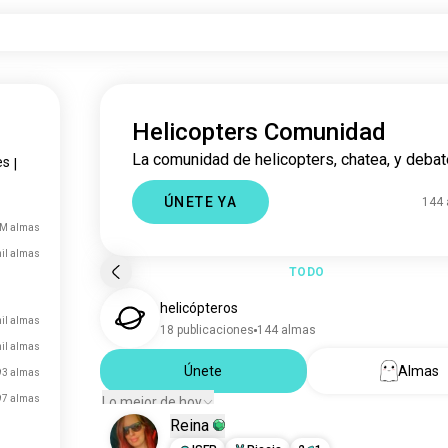
Helicopters Comunidad
La comunidad de helicopters, chatea, y debat
es
|
ÚNETE YA
144
 M almas
il almas
TODO
helicópteros
il almas
18 publicaciones
144 almas
mil almas
Únete
Almas
93 almas
97 almas
Lo mejor de hoy
Reina