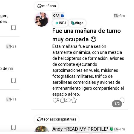
mañana
KM
gen, 
EN
3m
des.
INFJ
Virgo
Fue una mañana de turno
muy ocupada 😓
Esta mañana fue una sesión 
EN
2a
altamente dinámica, con una mezcla 
de helicópteros de formación, aviones 
de combate ejecutando 
 de mi 
aproximaciones en vuelo, misiones 
fotográficas militares, tráfico de 
aerolíneas comerciales y aviones de 
entrenamiento ligero compartiendo el 
espacio aéreo.
EN
1a
4
1
1/2
teoriasconspirativas
Andy *READ MY PROFILE*
EN
1m