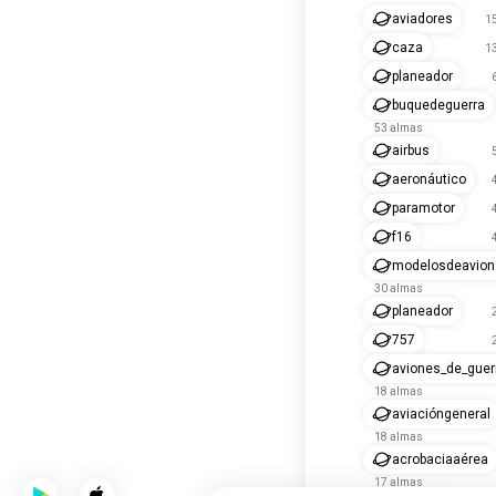
aviadores
1
caza
1
planeador
buquedeguerra
53 almas
airbus
aeronáutico
paramotor
f16
modelosdeavion
30 almas
planeador
757
aviones_de_guer
18 almas
aviacióngeneral
18 almas
acrobaciaaérea
17 almas