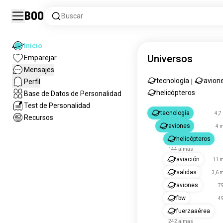
Boo
Buscar
Inicio
Universos
Emparejar
Mensajes
tecnología
avion
Perfil
|
helicópteros
Base de Datos de Personalidad
Test de Personalidad
tecnología
4,7
Recursos
aviones
4 m
helicópteros
144 almas
aviación
11 m
salidas
3,6 
aviones
7
fbw
4
fuerzaaérea
242 almas