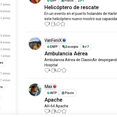
ISFP
Piscis
2
1
57 almas
Helicóptero de rescate
30 almas
En un evento en el puerto holandés de Harlin
61 almas
este helicóptero nuevo mostró sus capacida
7
1
53 almas
VanFeniX
48 almas
ENFP
Escorpio
8
7
42 almas
Ambulancia Aérea
41 almas
Ambulancia Aérea de ClassicAir despegando
es
Hospital
4
0
27 almas
27 almas
Max
ra
INTP
Piscis
Apache
AH-64 Apache
3
0
acaba de inscribirse.