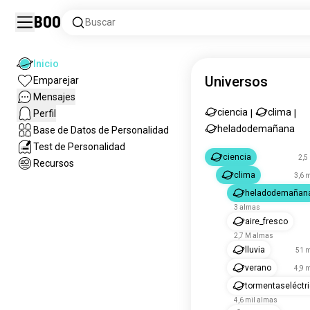
Boo
Buscar
Inicio
Universos
Emparejar
Mensajes
ciencia
clima
Perfil
|
|
heladodemañana
Base de Datos de Personalidad
Test de Personalidad
ciencia
2,5
Recursos
clima
3,6 
heladodemañan
3 almas
aire_fresco
2,7 M almas
lluvia
51 m
verano
4,9 
tormentaseléctr
4,6 mil almas