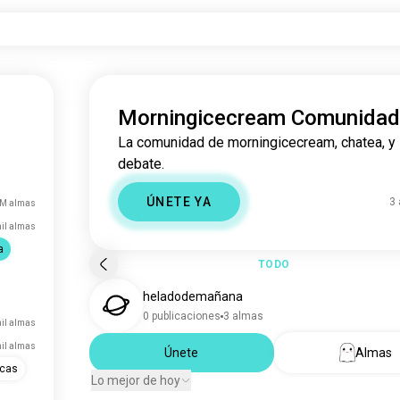
Morningicecream Comunidad
La comunidad de morningicecream, chatea, y
debate.
ÚNETE YA
3
 M almas
mil almas
a
TODO
heladodemañana
0 publicaciones
3 almas
il almas
mil almas
Únete
Almas
icas
Lo mejor de hoy