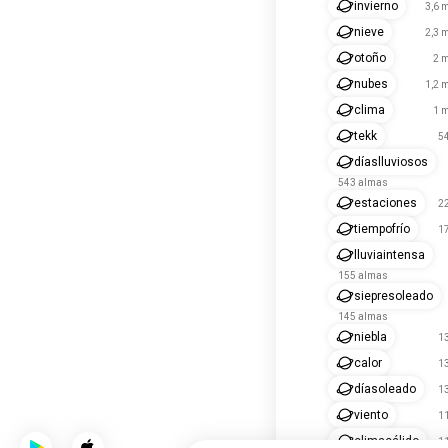
invierno
3,6 
nieve
2,3 
otoño
2 m
nubes
1,2 
clima
1 m
tekk
5
díaslluviosos
543 almas
estaciones
2
tiempofrío
1
lluviaintensa
155 almas
siepresoleado
145 almas
niebla
1
calor
1
díasoleado
1
viento
1
climacálido
1