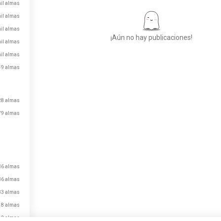
mil almas
mil almas
il almas
¡Aún no hay publicaciones!
mil almas
il almas
49 almas
Conoce a Nuevas
Personas
50.000.000+
28 almas
DESCARGAS
79 almas
36 almas
36 almas
33 almas
18 almas
12 almas