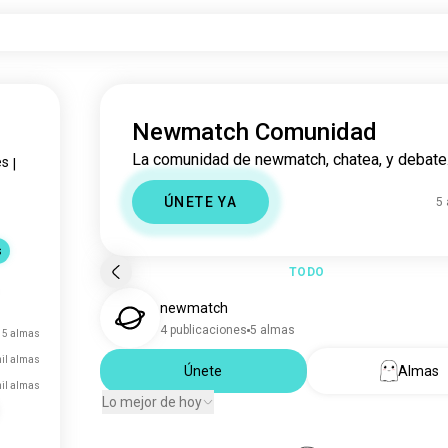
Newmatch Comunidad
La comunidad de newmatch, chatea, y debate
es
|
ÚNETE YA
5
s
TODO
newmatch
4 publicaciones
5 almas
5 almas
il almas
Únete
Almas
il almas
Lo mejor de hoy