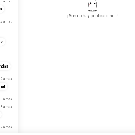
mil almas
a
¡Aún no hay publicaciones!
22 almas
Conoce a Nuevas
re
Personas
50.000.000+
DESCARGAS
undas
90 almas
nal
93 almas
93 almas
77 almas