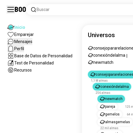
Boo
Buscar
Inicio
Universos
Emparejar
Mensajes
consejopararelacion
Perfil
conexióndelalma
Base de Datos de Personalidad
|
newmatch
Test de Personalidad
Recursos
consejopararelacione
1,1 M almas
conexióndelalma
256 almas
newmatch
pareja
125 m
gemelos
64 m
almasgemelas
22 mil almas