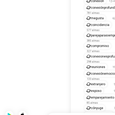
conexión
1,5 
conexiónprofund
781 almas
megusta
6
coincidencia
577 almas
parejaparasiemp
385 almas
compromiso
327 almas
conexionesprof
298 almas
reuniones
1
conexiónemocio
133 almas
extranjero
esposo
emparejamiento
85 almas
cónyuge
compatibilidad