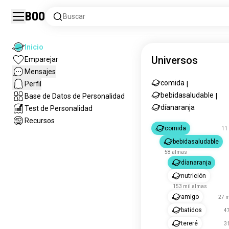
Boo
Buscar
Inicio
Universos
Emparejar
Mensajes
comida
Perfil
|
bebidasaludable
Base de Datos de Personalidad
|
díanaranja
Test de Personalidad
Recursos
comida
11
bebidasaludable
58 almas
díanaranja
nutrición
153 mil almas
amigo
27 m
batidos
4
tereré
3