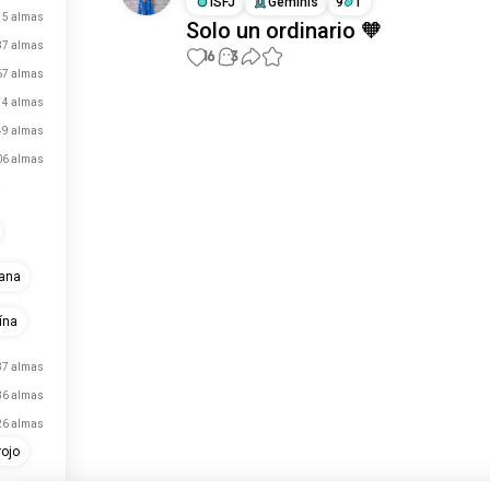
ISFJ
Géminis
9
1
15 almas
Solo un ordinario 🧡
87 almas
16
3
67 almas
14 almas
Conoce a Nuevas
49 almas
Personas
06 almas
50.000.000+
DESCARGAS
ana
ína
37 almas
36 almas
26 almas
ojo