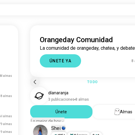
Orangeday Comunidad
La comunidad de orangeday, chatea, y debate
ÚNETE YA
8
 M almas
TODO
díanaranja
8 almas
3 publicaciones
8 almas
Únete
Almas
il almas
Lo mejor de hoy
79 almas
Shei
19 almas