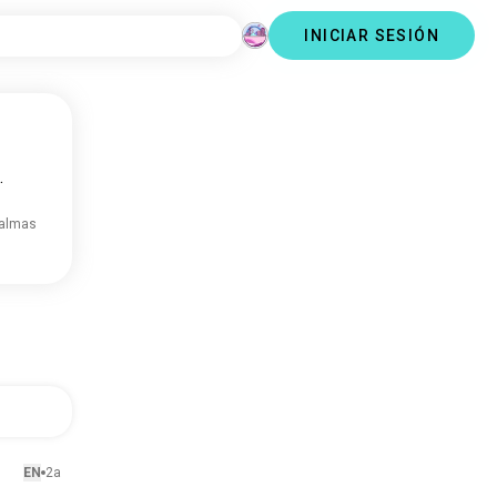
INICIAR SESIÓN
.
 almas
EN
2a