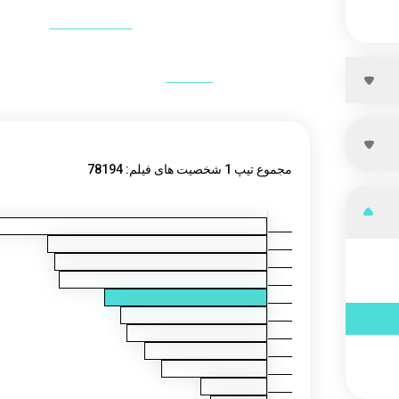
می‌شوند که خودشان و دیگران را با 
استانداردهای بالا
 مطالبه می‌کنند و برای
شخصیت‌های نوع اول انه‌گرام معمولاً به عنوان کسانی که به دنبال عدالت، درستی و وضوح ا
در طول این بخش، به بررسی برخی از نمادین‌ترین شخصیت‌های فیلمی نوع اول انه‌گرام در 
سرسخت قوانین تا 
اصلاح‌طلب
منحصربه‌فرد آنها به عنوان اعضای مهم جامعه ارائه دهیم. پس همراه ما باشید تا به 
شخصیت‌های فیلمی نوع اول انه‌گرام بپردازیم.
تیپ 1 شخصیت های فیلم
مجموع تیپ 1 شخصیت های فیلم: 78194
تیپ 1ها پنجم محبوب ترین تیپ شخصیتی انیاگرام در فیلم‌ها است که 8٪ از همه فیلم‌ها شخصیت ها را شامل می شود.
2w1
%
|
96633
7w6
0
%
|
93537
6w5
0
%
|
91820
3w2
8
%
|
71560
1w2
7
%
|
64621
2w3
7
%
|
61792
3w4
6
%
|
54175
4w3
5
%
|
46752
8w7
3
%
|
29568
7w8