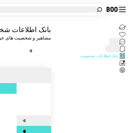
Boo
دسته‌ها، افراد مشهور یا شخصیت‌های خیالی را جستجو کنید.
خانه
بانک اطلاعات ش
نیمه گمشده
مشاهیر و شخصیت های خیا
پیام‌ها
پروفایل
نمایه‌ ها
بانک اطلاعات شخصیت
شخصیت های تخیلی
|
فیلم‌ها
|
تیپ 
تست های شخصیت شناسی
منابع
شخصیت‌ها
همه
تیپ 1
درونگرا
تیپ 2
برونگرا
تیپ 3
۱۶ تیپ
تیپ 4
انیاگرام‌ها
تیپ 5