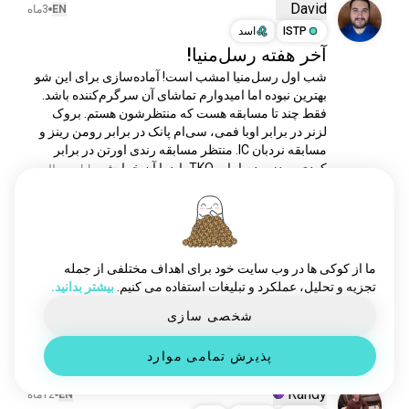
nwo
96 نفر
David
EN
3ماه
rhearipley
79 نفر
ISTP
اسد
آخر هفته رسل‌منیا!
حرکاتکشتی
59 نفر
شب اول رسل‌منیا امشب است! آماده‌سازی برای این شو 
romanreigns
43 نفر
بهترین نبوده اما امیدوارم تماشای آن سرگرم‌کننده باشد. 
cmpunk
39 نفر
فقط چند تا مسابقه هست که منتظرشون هستم. بروک 
جانسینا
36 نفر
لزنر در برابر اوبا فمی، سی‌ام پانک در برابر رومن رینز و 
علیاه
35 نفر
مسابقه نردبان IC. منتظر مسابقه رندی اورتن در برابر 
کودی رودز بودم اما.... TKO باید با آن خرابش...
 ادامه مطلب
alexabliss
19 نفر
1
2
wwebayley
16 نفر
رندیاورتن
10 نفر
Zachary/Lilith
سترولینز
9 نفر
EN
3ماه
ENFP
سرطان
7
8
lita
7 نفر
ما از کوکی ها در وب سایت خود برای اهداف مختلفی از جمله
نمی‌دانم درباره پیدا کردن این در
تجزیه و تحلیل، عملکرد و تبلیغات استفاده می کنیم.
بیشتر بدانید.
livmorgan
7 نفر
طبیعت چه احساسی داشته باشم
بکی_لینچ
6 نفر
شخصی سازی
1
1
biancabelair
6 نفر
پذیرش تمامی موارد
کمانه
5 نفر
باشگاه_گلوله
5 نفر
Randy
EN
12ماه
مردقوی
5 نفر