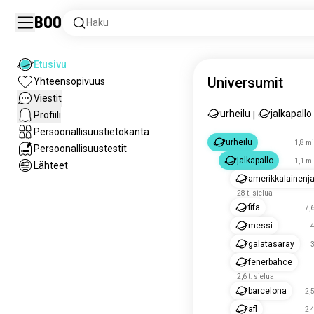
Boo
Haku
Etusivu
Universumit
Yhteensopivuus
Viestit
urheilu
jalkapallo
Profiili
|
Persoonallisuustietokanta
urheilu
1,8 mi
Persoonallisuustestit
jalkapallo
1,1 mi
Lähteet
amerikkalainenja
28 t. sielua
fifa
7,6
messi
4
galatasaray
3
fenerbahce
2,6 t. sielua
barcelona
2,5
afl
2,4