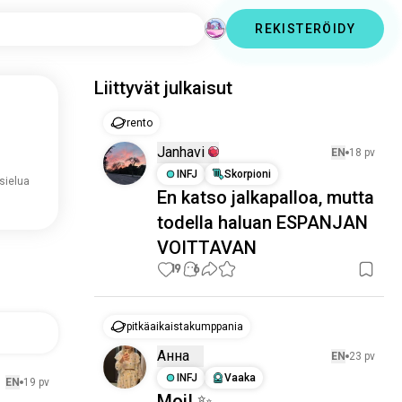
REKISTERÖIDY
Liittyvät julkaisut
rento
Janhavi
EN
18 pv
INFJ
Skorpioni
 sielua
En katso jalkapalloa, mutta
todella haluan ESPANJAN
VOITTAVAN
19
6
pitkäaikaistakumppania
Анна
EN
23 pv
INFJ
Vaaka
EN
19 pv
Moi! ✨