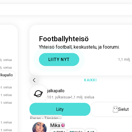
Footballyhteisö
Yhteisö football, keskustelu, ja foorumi.
LIITY NYT
1,1 milj.
lj. sielua
lj. sielua
lkapallo
KAIKKI
 t. sielua
jalkapallo
 t. sielua
10 t. julkaisua
1,1 milj. sielua
 t. sielua
Liity
Sielut
Paras - Tänään
 t. sielua
Mika
 t. sielua