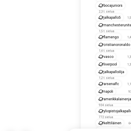
bocajuniors
2,3 t. sielua
jalkapallo5
1,5
manchesterunit
1,5 t. sielua
flamengo
1,4
cristianoronaldo
1,4 t. sielua
vasco
1,3
liverpool
1,3
jalkapalloilija
1,2 t. sielua
arsenalfc
1,1
napoli
9
amerikkalainenja
934 sielua
yliopistojalkapall
772 sielua
kelttiläinen
6
valioliiga
6