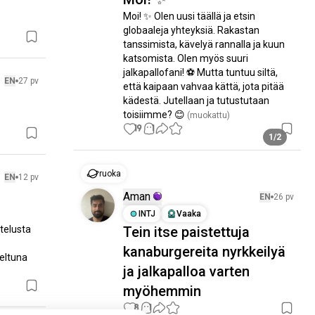
Moi! ✨ Olen uusi täällä ja etsin 
globaaleja yhteyksiä. Rakastan 
tanssimista, kävelyä rannalla ja kuun 
katsomista. Olen myös suuri 
jalkapallofani! ⚽ Mutta tuntuu siltä, 
EN
27 pv
että kaipaan vahvaa kättä, jota pitää 
kädestä. Jutellaan ja tutustutaan 
toisiimme? 😊
 (muokattu)
19
1
1/2
ruoka
EN
12 pv
Aman
EN
26 pv
INTJ
Vaaka
telusta 
Tein itse paistettuja
kanaburgereita nyrkkeilyä
ltuna 
ja jalkapalloa varten
myöhemmin
8
1