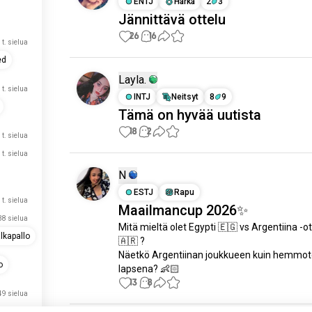
ENTJ
Härkä
2
3
Jännittävä ottelu
26
16
 t. sielua
ed
Layla.
 t. sielua
INTJ
Neitsyt
8
9
Tämä on hyvää uutista
18
2
 t. sielua
 t. sielua
N
ESTJ
Rapu
 t. sielua
Maailmancup 2026✨
38 sielua
Mitä mieltä olet Egypti 🇪🇬 vs Argentiina -ot
lkapallo
🇦🇷 ?

Näetkö Argentiinan joukkueen kuin hemmote
o
lapsena? 👶🏻
13
8
49 sielua
43 sielua