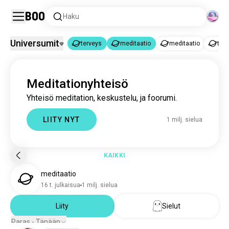
Boo
Haku
Universumit
terveys
meditaatio
meditaatio
tant
terveys
meditaatio
|
Meditationyhteisö
terveys
41 t. sielua
Yhteisö meditation, keskustelu, ja foorumi.
meditaatio
1 milj. sielua
meditaatio
3,9 t. sielua
LIITY NYT
1 milj. sielua
tantra
1,7 t. sielua
kungfu
1,3 t. sielua
taichi
818 sielua
KAIKKI
hyvinvointi
633 sielua
meditaatio
qigong
529 sielua
16 t. julkaisua
1 milj. sielua
hengitysharjoittelu
345 sielua
varjotyö
Liity
Sielut
275 sielua
kundalini
239 sielua
Paras - Tänään