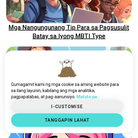
Mga Nangungunang Tip Para sa Pagsusulit
Batay sa Iyong MBTI Type
Gumagamit kami ng mga cookie sa aming website para
sa ilang layunin, kabilang ang mga analitika,
pagpapalabas, at pag-aanunsiyo.
Matuto pa.
I-CUSTOMISE
Ang Uri ng Alagang Hayop na Dapat Iwasan
ng Bawat MBTI Type
TANGGAPIN LAHAT