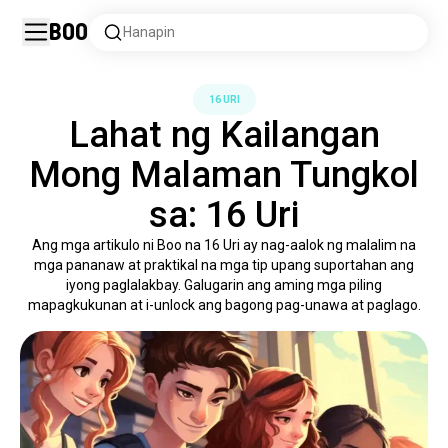
Boo
Hanapin
16 URI
Lahat ng Kailangan
Mong Malaman Tungkol
sa: 16 Uri
Ang mga artikulo ni Boo na 16 Uri ay nag-aalok ng malalim na
mga pananaw at praktikal na mga tip upang suportahan ang
iyong paglalakbay. Galugarin ang aming mga piling
mapagkukunan at i-unlock ang bagong pag-unawa at paglago.