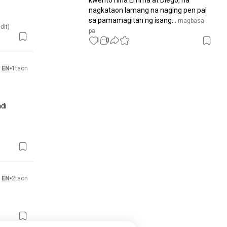
kwento nina Emma at Diego, na 
nagkataon lamang na naging pen pal 
sa pamamagitan ng isang...
 magbasa 
dit)
pa
1
0
EN
1taon
di 
EN
2taon