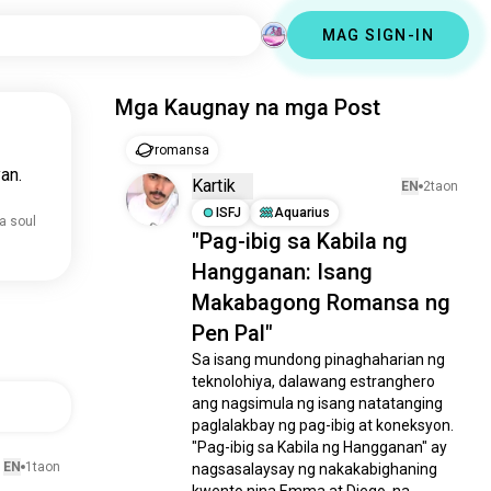
MAG SIGN-IN
Mga Kaugnay na mga Post
romansa
an.
Kartik
EN
2taon
ISFJ
Aquarius
a soul
"Pag-ibig sa Kabila ng
Hangganan: Isang
Makabagong Romansa ng
Pen Pal"
Sa isang mundong pinaghaharian ng 
teknolohiya, dalawang estranghero 
ang nagsimula ng isang natatanging 
l
paglalakbay ng pag-ibig at koneksyon. 
"Pag-ibig sa Kabila ng Hangganan" ay 
EN
1taon
nagsasalaysay ng nakakabighaning 