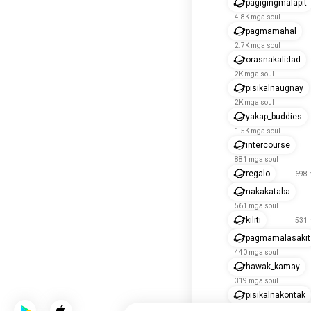
pagigingmalapit
4.8K mga soul
pagmamahal
2.7K mga soul
orasnakalidad
2K mga soul
pisikalnaugnay
2K mga soul
yakap_buddies
1.5K mga soul
intercourse
881 mga soul
regalo
698 
nakakataba
561 mga soul
kiliti
531 
pagmamalasakit
440 mga soul
hawak_kamay
319 mga soul
pisikalnakontak
289 mga soul