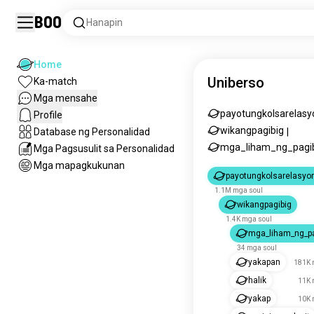
Boo
Hanapin
Home
Uniberso
Ka-match
Mga mensahe
payotungkolsarelasy
Profile
wikangpagibig
Database ng Personalidad
|
mga_liham_ng_pagi
Mga Pagsusulit sa Personalidad
Mga mapagkukunan
payotungkolsarelasyo
1.1M mga soul
wikangpagibig
1.4K mga soul
mga_liham_ng_pa
34 mga soul
yakapan
181K 
halik
11K 
yakap
10K 