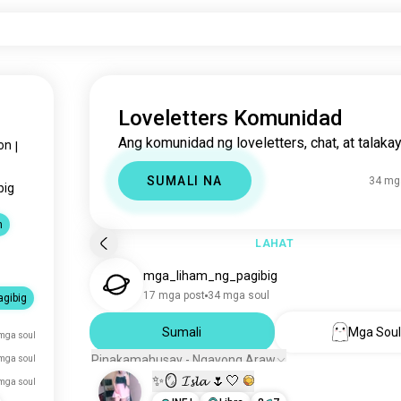
Loveletters Komunidad
Ang komunidad ng loveletters, chat, at talakay
on
|
SUMALI NA
34 mg
big
n
LAHAT
mga_liham_ng_pagibig
17 mga post
34 mga soul
gibig
Sumali
Mga Sou
mga soul
Pinakamahusay - Ngayong Araw
mga soul
✨🪞 𝓘𝓼𝓵𝓪 🌷🤍
mga soul