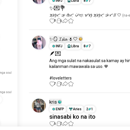
INFJ
Libra
8
7
✨💌💐
ᜄᜓᜐ᜔ᜆᜓ ᜃᜓ ᜈᜒᜆᜓ ᜉᜒᜇᜓ ᜋᜐ᜔ ᜄᜓᜐ᜔ᜆᜓ ᜃᜒᜆ// 🤍
 (na-e
9
6
✨🪞 𝓘𝓼𝓵𝓪 🌷🤍
INFJ
Libra
8
7
🪶💌
Ang mga sulat na nakasulat sa kamay ay hin
kailanman mawawala sa uso. 🤎

mga soul
#loveletters
7
2
mga soul
kris
ENFP
Aries
2
1
sinasabi ko na ito
6
2