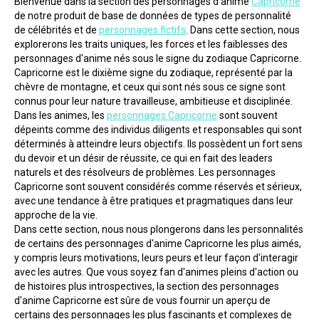
Bienvenue dans la section des personnages d'anime 
Capricorne
de notre produit de base de données de types de personnalité 
de célébrités et de 
personnages fictifs
. Dans cette section, nous 
explorerons les traits uniques, les forces et les faiblesses des 
personnages d'anime nés sous le signe du zodiaque Capricorne. 
Capricorne est le dixième signe du zodiaque, représenté par la 
chèvre de montagne, et ceux qui sont nés sous ce signe sont 
connus pour leur nature travailleuse, ambitieuse et disciplinée.
Dans les animes, les 
personnages Capricorne
 sont souvent 
dépeints comme des individus diligents et responsables qui sont 
déterminés à atteindre leurs objectifs. Ils possèdent un fort sens 
du devoir et un désir de réussite, ce qui en fait des leaders 
naturels et des résolveurs de problèmes. Les personnages 
Capricorne sont souvent considérés comme réservés et sérieux, 
avec une tendance à être pratiques et pragmatiques dans leur 
approche de la vie.
Dans cette section, nous nous plongerons dans les personnalités 
de certains des personnages d'anime Capricorne les plus aimés, 
y compris leurs motivations, leurs peurs et leur façon d'interagir 
avec les autres. Que vous soyez fan d'animes pleins d'action ou 
de histoires plus introspectives, la section des personnages 
d'anime Capricorne est sûre de vous fournir un aperçu de 
certains des personnages les plus fascinants et complexes de 