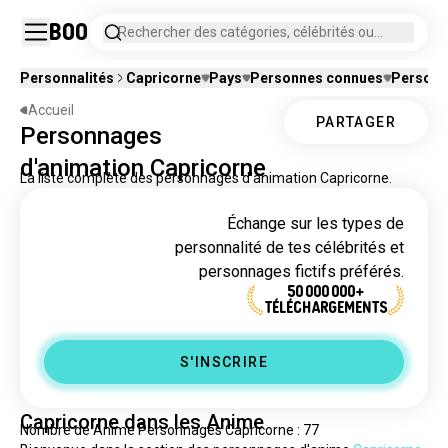
Boo
Rechercher des catégories, célébrités ou
personnages fictifs.
Personnalités
Capricorne
Pays
Personnes connues
Personna
Accueil
PARTAGER
Personnages
d'animation Capricorne
La liste complète des personnages d'animation Capricorne.
Échange sur les types de
personnalité de tes célébrités et
personnages fictifs préférés.
50 000 000+
TÉLÉCHARGEMENTS
S'INSCRIRE
Capricorne dans les Anime
Nombre de Anime Personnages Capricorne : 77