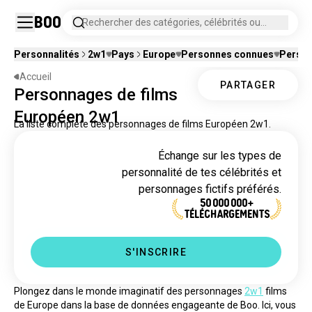
Boo
Rechercher des catégories, célébrités ou
personnages fictifs.
Personnalités
2w1
Pays
Europe
Personnes connues
Person
Accueil
PARTAGER
Personnages de films
Européen 2w1
La liste complète des personnages de films Européen 2w1.
Échange sur les types de
personnalité de tes célébrités et
personnages fictifs préférés.
50 000 000+
TÉLÉCHARGEMENTS
S'INSCRIRE
Plongez dans le monde imaginatif des personnages 
2w1
 films 
de Europe dans la base de données engageante de Boo. Ici, vous 