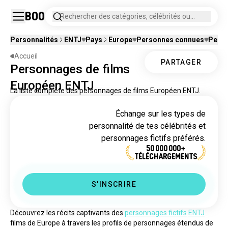
Boo
Rechercher des catégories, célébrités ou
personnages fictifs.
Personnalités
ENTJ
Pays
Europe
Personnes connues
Perso
Accueil
PARTAGER
Personnages de films
Européen ENTJ
La liste complète des personnages de films Européen ENTJ.
Échange sur les types de
personnalité de tes célébrités et
personnages fictifs préférés.
50 000 000+
TÉLÉCHARGEMENTS
S'INSCRIRE
Découvrez les récits captivants des 
personnages fictifs
ENTJ
films de Europe à travers les profils de personnages étendus de 