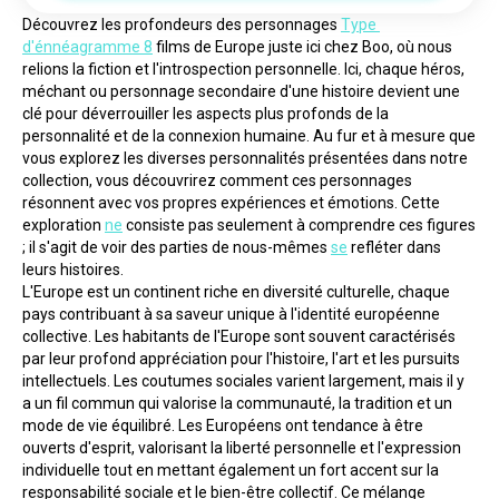
Découvrez les profondeurs des personnages 
Type 
d'énnéagramme 8
 films de Europe juste ici chez Boo, où nous 
relions la fiction et l'introspection personnelle. Ici, chaque héros, 
méchant ou personnage secondaire d'une histoire devient une 
clé pour déverrouiller les aspects plus profonds de la 
personnalité et de la connexion humaine. Au fur et à mesure que 
vous explorez les diverses personnalités présentées dans notre 
collection, vous découvrirez comment ces personnages 
résonnent avec vos propres expériences et émotions. Cette 
exploration 
ne
 consiste pas seulement à comprendre ces figures 
; il s'agit de voir des parties de nous-mêmes 
se
 refléter dans 
leurs histoires.
L'Europe est un continent riche en diversité culturelle, chaque 
pays contribuant à sa saveur unique à l'identité européenne 
collective. Les habitants de l'Europe sont souvent caractérisés 
par leur profond appréciation pour l'histoire, l'art et les pursuits 
intellectuels. Les coutumes sociales varient largement, mais il y 
a un fil commun qui valorise la communauté, la tradition et un 
mode de vie équilibré. Les Européens ont tendance à être 
ouverts d'esprit, valorisant la liberté personnelle et l'expression 
individuelle tout en mettant également un fort accent sur la 
responsabilité sociale et le bien-être collectif. Ce mélange 