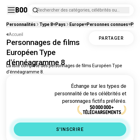
Boo
Rechercher des catégories, célébrités ou
personnages fictifs.
Personnalités
Type 8
Pays
Europe
Personnes connues
Pers
Accueil
PARTAGER
Personnages de films
Européen Type
d'énnéagramme 8
La liste complète des personnages de films Européen Type
d'énnéagramme 8.
Échange sur les types de
personnalité de tes célébrités et
personnages fictifs préférés.
50 000 000+
TÉLÉCHARGEMENTS
S'INSCRIRE