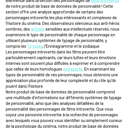
Bienvenue dans la section des personnages de 
films
introvertis
de notre produit de base de données de personnalité ! Cette 
section offre une analyse approfondie de certains des 
personnages introvertis les plus intéressants et complexes de 
l'histoire du cinéma. Des observateurs silencieux aux anti-héros 
sombres, des 
artistes
 sensibles aux intellectuels réservés, nous 
examinons le type de personnalité de chaque personnage en 
utilisant plusieurs systèmes de typage de personnalité, y 
compris les 
16 types
, l'Ennéagramme et le zodiaque.
Les personnages introvertis dans les films peuvent être 
particulièrement captivants, car leurs luttes et leurs émotions 
internes sont souvent plus difficiles à exprimer et à comprendre 
que celles de leurs homologues 
extravertis
. En examinant les 
types de personnalité de ces personnages, nous obtenons une 
appréciation plus profonde de leur complexité et du rôle qu'ils 
jouent dans l'histoire.
Notre produit de base de données de personnalité comprend 
une multitude d'informations sur différents systèmes de typage 
de personnalité, ainsi que des analyses détaillées de la 
personnalité des personnages de films introvertis. Que vous 
soyez une personne introvertie à la recherche de personnages 
avec lesquels vous pouvez vous identifier ou simplement curieux 
de la psychologie du cinéma, notre produit de base de données 