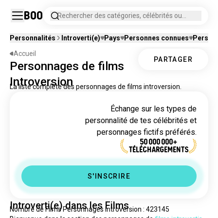
Boo
Rechercher des catégories, célébrités ou
personnages fictifs.
Personnalités
Introverti(e)
Pays
Personnes connues
Personn
Accueil
PARTAGER
Personnages de films
Introversion
La liste complète des personnages de films introversion.
Échange sur les types de
personnalité de tes célébrités et
personnages fictifs préférés.
50 000 000+
TÉLÉCHARGEMENTS
S'INSCRIRE
Introverti(e) dans les Films
Nombre de Films Personnages Introversion : 423145