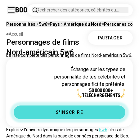
Boo
Rechercher des catégories, célébrités ou
personnages fictifs.
Personnalités
5w6
Pays
Amérique du Nord
Personnes conn
Accueil
PARTAGER
Personnages de films
Nord-américain 5w6
La liste complète des personnages de films Nord-américain 5w6.
Échange sur les types de
personnalité de tes célébrités et
personnages fictifs préférés.
50 000 000+
TÉLÉCHARGEMENTS
S'INSCRIRE
Explorez l'univers dynamique des personnages 
5w6
 films de 
Amérique du Nord dans la base de données perspicace de Boo. 