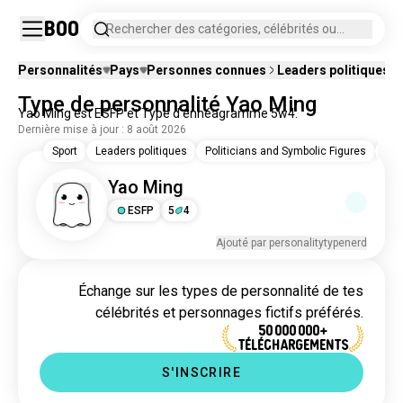
Boo
Rechercher des catégories, célébrités ou
personnages fictifs.
Personnalités
Pays
Personnes connues
Leaders politiques
P
Type de personnalité Yao Ming
Yao Ming est ESFP et Type d'énnéagramme 5w4.
Dernière mise à jour : 8 août 2026
Sport
Leaders politiques
Politicians and Symbolic Figures
Bas
Yao Ming
ESFP
5
4
Ajouté par personalitytypenerd
Échange sur les types de personnalité de tes
célébrités et personnages fictifs préférés.
50 000 000+
TÉLÉCHARGEMENTS
S'INSCRIRE