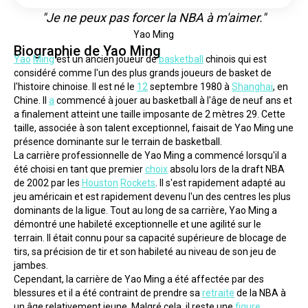
"Je ne peux pas forcer la NBA à m'aimer."
Yao Ming
Biographie de Yao Ming
Yao
Ming
 est un ancien joueur de 
basketball
 chinois qui est 
considéré comme l'un des plus grands joueurs de basket de 
l'histoire chinoise. Il est né le 
12
 septembre 1980 à 
Shanghai
, en 
Chine. Il 
a
 commencé à jouer au basketball à l'âge de neuf ans et 
a finalement atteint une taille imposante de 2 mètres 29. Cette 
taille, associée à son talent exceptionnel, faisait de Yao Ming une 
présence dominante sur le terrain de basketball.
La carrière professionnelle de Yao Ming a commencé lorsqu'il a 
été choisi en tant que premier 
choix
 absolu lors de la draft NBA 
de 2002 par les 
Houston
Rockets
. Il s'est rapidement adapté au 
jeu américain et est rapidement devenu l'un des centres les plus 
dominants de la ligue. Tout au long de sa carrière, Yao Ming a 
démontré une habileté exceptionnelle et une agilité sur le 
terrain. Il était connu pour sa capacité supérieure de blocage de 
tirs, sa précision de tir et son habileté au niveau de son jeu de 
jambes.
Cependant, la carrière de Yao Ming a été affectée par des 
blessures et il a été contraint de prendre sa 
retraite
 de la NBA à 
un âge relativement jeune. Malgré cela, il reste une 
figure