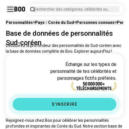
Boo
Rechercher des catégories, célébrités ou
personnages fictifs.
Personnalités
Pays
Corée du Sud
Personnes connues
Person
Base de données de personnalités
Sud-coréen
Découvrez la profondeur des personnalités de Sud-coréen avec
la base de données complète de Boo. Explorer aujourd'hui !
Échange sur les types de
personnalité de tes célébrités et
personnages fictifs préférés.
50 000 000+
TÉLÉCHARGEMENTS
S'INSCRIRE
Rejoignez-nous chez Boo pour célébrer les personnalités 
profondes et inspirantes de Corée du Sud. Notre section base de 