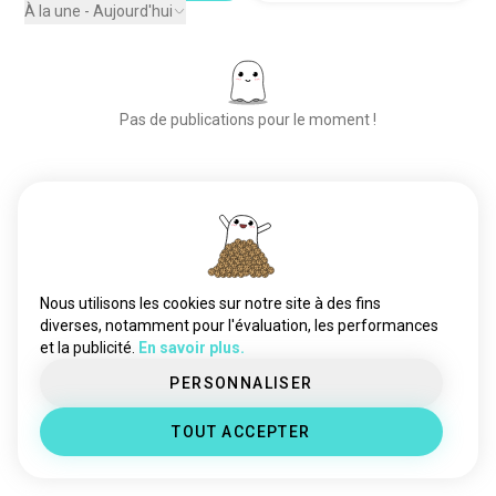
battleroyale
133 âmes
À la une - Aujourd'hui
nwo
96 âmes
rhearipley
79 âmes
mouvementsdelutte
59 âmes
Pas de publications pour le moment !
romanreigns
43 âmes
cmpunk
39 âmes
johncena
36 âmes
Place aux nouvelles rencontres
aliyah
35 âmes
50 000 000+
alexabliss
19 âmes
TÉLÉCHARGEMENTS
wwebayley
16 âmes
randyorton
10 âmes
Nous utilisons les cookies sur notre site à des fins
sethrollins
9 âmes
diverses, notamment pour l'évaluation, les performances
et la publicité.
En savoir plus.
lita
7 âmes
livmorgan
7 âmes
PERSONNALISER
beckylynch
6 âmes
TOUT ACCEPTER
ricochet
5 âmes
clubballe
5 âmes
hommefort
5 âmes