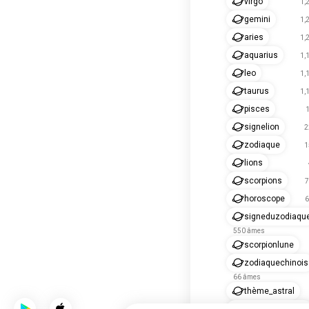
virgo
1,
gemini
1,
aries
1,
aquarius
1,
leo
1,
taurus
1,
pisces
signelion
2
zodiaque
1
lions
scorpions
7
horoscope
6
signeduzodiaqu
550 âmes
scorpionlune
zodiaquechinois
66 âmes
thème_astral