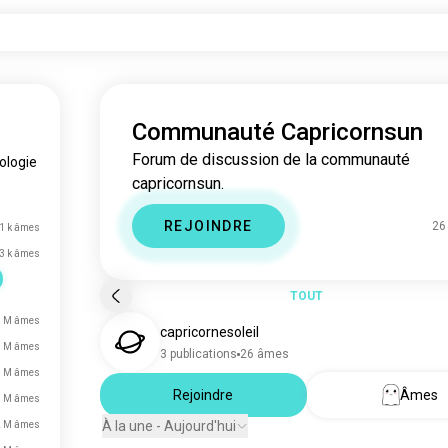
Communauté Capricornsun
Forum de discussion de la communauté
ologie
capricornsun.
REJOINDRE
26
,1 k âmes
3 k âmes
TOUT
4 M âmes
capricornesoleil
3 M âmes
3 publications
26 âmes
3 M âmes
Rejoindre
Âmes
3 M âmes
À la une - Aujourd'hui
2 M âmes