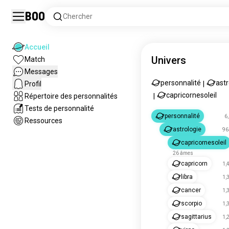
Boo
Chercher
Accueil
Univers
Match
Messages
personnalité
astr
Profil
|
capricornesoleil
Répertoire des personnalités
|
Tests de personnalité
personnalité
6
Ressources
astrologie
96
capricornesoleil
26 âmes
capricorn
1,
libra
1,
cancer
1,
scorpio
1,
sagittarius
1,