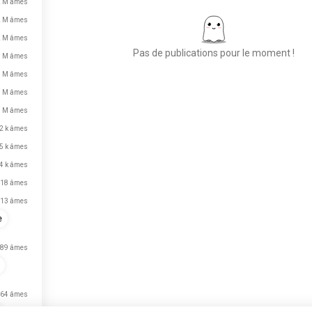
2 M âmes
2 M âmes
2 M âmes
Pas de publications pour le moment !
1 M âmes
1 M âmes
1 M âmes
Place aux nouvelles
1 M âmes
rencontres
2 k âmes
50 000 000+
5 k âmes
TÉLÉCHARGEMENTS
4 k âmes
18 âmes
13 âmes
e
89 âmes
64 âmes