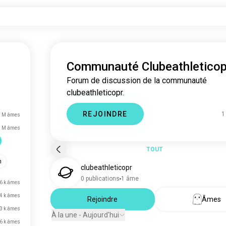
Communauté Clubeathleticop
Forum de discussion de la communauté
clubeathleticopr.
REJOINDRE
1
8 M âmes
1 M âmes
TOUT
n
clubeathleticopr
0 publications
1 âme
,6 k âmes
4 k âmes
Rejoindre
Âmes
3 k âmes
À la une - Aujourd'hui
,6 k âmes