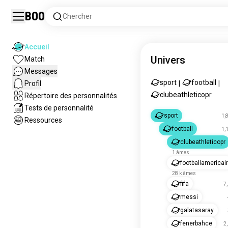
Boo
Chercher
Accueil
Univers
Match
Messages
sport
football
Profil
|
|
clubeathleticopr
Répertoire des personnalités
Tests de personnalité
sport
1,
Ressources
football
1,
clubeathleticopr
1 âmes
footballamericai
28 k âmes
fifa
7
messi
galatasaray
fenerbahce
2