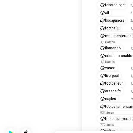
fcbarcelone
2
afl
2
bocajuniors
2
football5
1
manchesterunit
1,5 k âmes
flamengo
1
cristianoronaldo
1,4 k âmes
vasco
1
liverpool
1
footballeur
1
arsenalfc
1
naples
9
footballaméricai
934 âmes
footballuniversit
772 âmes
celtique
6