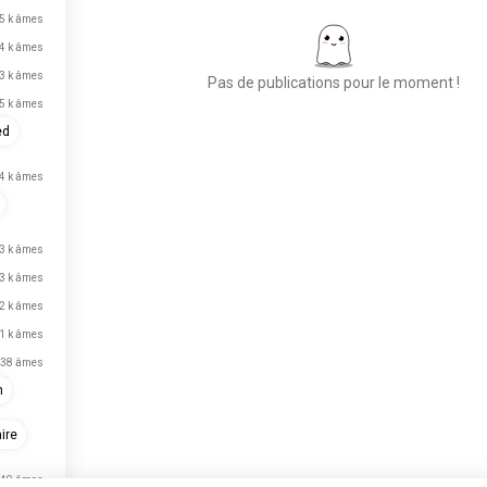
,5 k âmes
,4 k âmes
,3 k âmes
Pas de publications pour le moment !
,5 k âmes
ed
Place aux nouvelles
,4 k âmes
rencontres
50 000 000+
TÉLÉCHARGEMENTS
,3 k âmes
,3 k âmes
,2 k âmes
,1 k âmes
38 âmes
n
aire
49 âmes