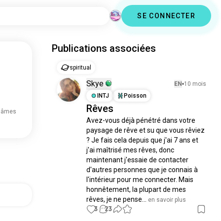
SE CONNECTER
Publications associées
spiritual
Skye
EN
10 mois
INTJ
Poisson
Rêves
 âmes
Avez-vous déjà pénétré dans votre 
paysage de rêve et su que vous rêviez 
? Je fais cela depuis que j'ai 7 ans et 
j'ai maîtrisé mes rêves, donc 
maintenant j'essaie de contacter 
d'autres personnes que je connais à 
l'intérieur pour me connecter. Mais 
honnêtement, la plupart de mes 
rêves, je ne pense...
 en savoir plus
3
23