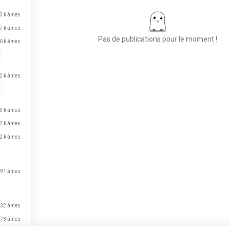
3 k âmes
,7 k âmes
Pas de publications pour le moment !
,6 k âmes
2 k âmes
Place aux nouvelles
rencontres
50 000 000+
,3 k âmes
TÉLÉCHARGEMENTS
,2 k âmes
,2 k âmes
91 âmes
32 âmes
73 âmes
vient de s'inscrire.