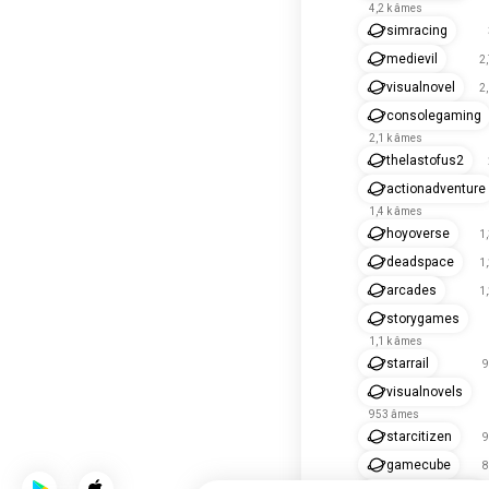
4,2 k âmes
simracing
medievil
2
visualnovel
2
consolegaming
2,1 k âmes
thelastofus2
actionadventure
1,4 k âmes
hoyoverse
1
deadspace
1
arcades
1
storygames
1,1 k âmes
starrail
9
visualnovels
953 âmes
starcitizen
9
gamecube
8