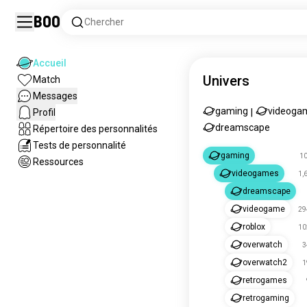
Boo
Chercher
Accueil
Univers
Match
Messages
gaming
videoga
Profil
|
dreamscape
Répertoire des personnalités
Tests de personnalité
gaming
1
Ressources
videogames
1,
dreamscape
videogame
29
roblox
10
overwatch
3
overwatch2
1
retrogames
retrogaming