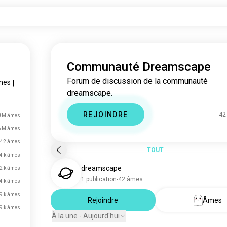
Communauté Dreamscape
Forum de discussion de la communauté
mes
|
dreamscape.
REJOINDRE
42
0 M âmes
6 M âmes
42 âmes
TOUT
4 k âmes
dreamscape
2 k âmes
1 publication
42 âmes
4 k âmes
9 k âmes
Rejoindre
Âmes
9 k âmes
À la une - Aujourd'hui