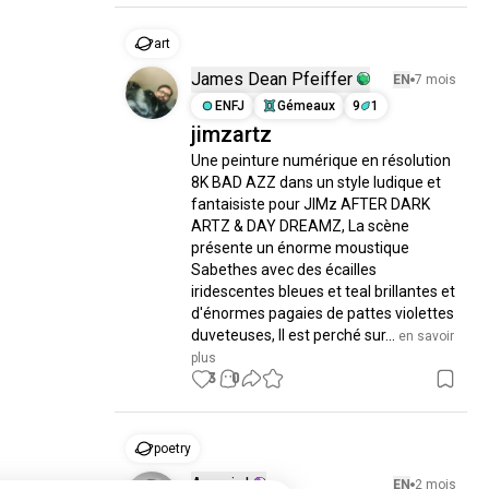
art
James Dean Pfeiffer
EN
7 mois
ENFJ
Gémeaux
9
1
jimzartz
Une peinture numérique en résolution 
8K BAD AZZ dans un style ludique et 
fantaisiste pour JIMz AFTER DARK 
ARTZ & DAY DREAMZ, La scène 
présente un énorme moustique 
Sabethes avec des écailles 
iridescentes bleues et teal brillantes et 
d'énormes pagaies de pattes violettes 
duveteuses, Il est perché sur...
 en savoir 
plus
3
0
poetry
Azaziel
EN
2 mois