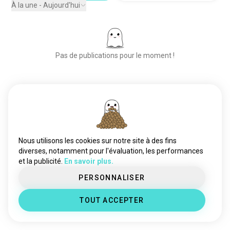
kombucha
149 âmes
À la une - Aujourd'hui
limonade
106 âmes
fruitsmoothies
70 âmes
jusdorange
55 âmes
Pas de publications pour le moment !
jusdepomme
47 âmes
shakes_protéinés
41 âmes
chailatte
37 âmes
Place aux nouvelles rencontres
tck
36 âmes
50 000 000+
sans_sucre
26 âmes
TÉLÉCHARGEMENTS
jusdecanneberge
20 âmes
jusdananas
15 âmes
Nous utilisons les cookies sur notre site à des fins
laitdavoine
12 âmes
diverses, notamment pour l'évaluation, les performances
et la publicité.
En savoir plus.
hojicha
12 âmes
lait_cru
10 âmes
PERSONNALISER
eau_minérale
9 âmes
TOUT ACCEPTER
matetea
9 âmes
journéeorange
8 âmes
jusdemangue
8 âmes