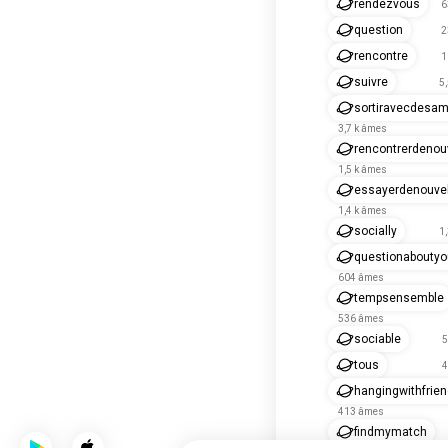
rendezvous
6
question
2
rencontre
1
suivre
5
sortiravecdesam
3,7 k âmes
rencontrerdenou
1,5 k âmes
essayerdenouve
1,4 k âmes
socially
1
questionaboutyo
604 âmes
tempsensemble
536 âmes
sociable
5
tous
4
hangingwithfrie
413 âmes
findmymatch