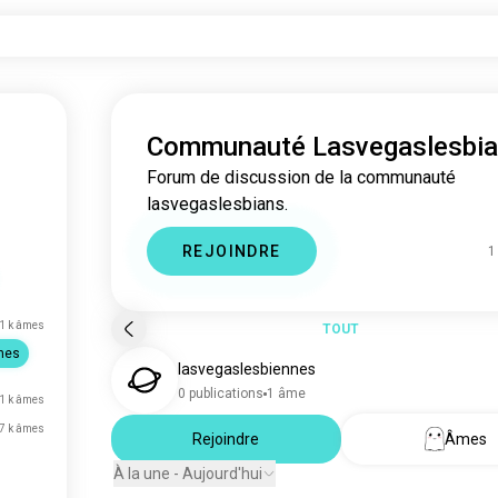
Communauté Lasvegaslesbi
Forum de discussion de la communauté
lasvegaslesbians.
REJOINDRE
1
1 k âmes
TOUT
nes
lasvegaslesbiennes
0 publications
1 âme
1 k âmes
7 k âmes
Rejoindre
Âmes
À la une - Aujourd'hui