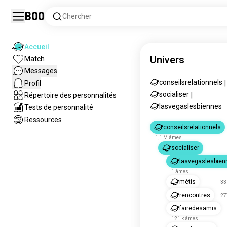
Boo
Chercher
Accueil
Univers
Match
Messages
conseilsrelationnels
Profil
|
socialiser
Répertoire des personnalités
|
lasvegaslesbiennes
Tests de personnalité
Ressources
conseilsrelationnels
1,1 M âmes
socialiser
lasvegaslesbien
1 âmes
métis
33
rencontres
27
fairedesamis
121 k âmes