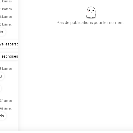
3 k âmes
3 k âmes
6 k âmes
Pas de publications pour le moment !
,5 k âmes
is
vellespersonnes
Place aux nouvelles
rencontres
lleschoses
50 000 000+
TÉLÉCHARGEMENTS
,3 k âmes
u
31 âmes
69 âmes
nds