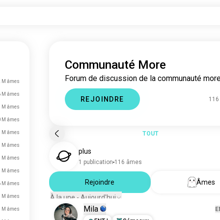
Communauté More
Forum de discussion de la communauté more
2 M âmes
6 M âmes
REJOINDRE
116
1 M âmes
0 M âmes
3 M âmes
TOUT
5 M âmes
plus
5 M âmes
1 publication
116 âmes
7 M âmes
Rejoindre
Âmes
6 M âmes
4 M âmes
À la une - Aujourd'hui
Mila
E
3 M âmes