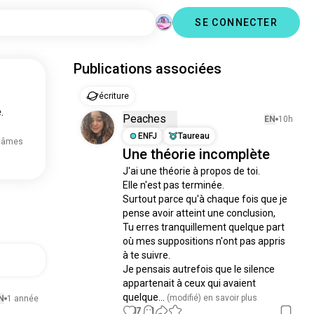
SE CONNECTER
Publications associées
écriture
.
Peaches
EN
10h
ENFJ
Taureau
 âmes
Une théorie incomplète
J'ai une théorie à propos de toi.

Elle n'est pas terminée.

Surtout parce qu'à chaque fois que je 
pense avoir atteint une conclusion, 

Tu erres tranquillement quelque part 
où mes suppositions n'ont pas appris 
à te suivre.

Je pensais autrefois que le silence 
appartenait à ceux qui avaient 
quelque...
 (modifié)
 en savoir plus
N
1 année
17
1