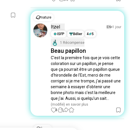
nature
Itzel
EN
1 jour
ISFP
Bélier
4
5
1 Récompense
Beau papillon
C'est la première fois que je vois cette 
coloration sur un papillon, je pense 
que ça pourrait être un papillon queue 
d'hirondelle de l'Est, merci de me 
corriger si je me trompe, j'ai passé une 
semaine à essayer d'obtenir une 
bonne photo mais c'est la meilleure 
que j'ai. Aussi, si quelqu'un sait...
(modifié)
 en savoir plus
6
1
livres