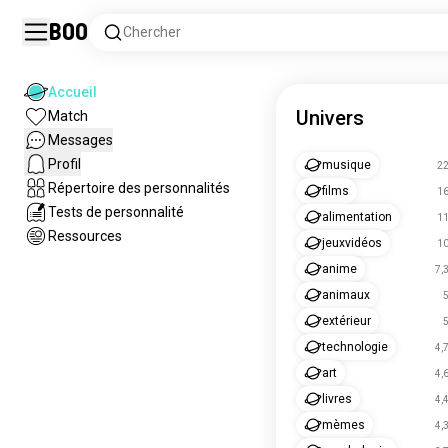
Boo
Chercher
Accueil
Univers
Match
Messages
Profil
musique
2
Répertoire des personnalités
films
1
Tests de personnalité
alimentation
1
Ressources
jeuxvidéos
1
anime
7,
animaux
extérieur
technologie
4,
art
4,
livres
4,
mèmes
4,