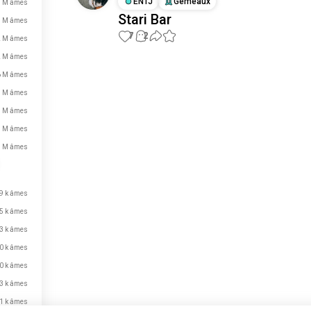
ENTJ
Gémeaux
7 M âmes
Stari Bar
3 M âmes
7
2
2 M âmes
2 M âmes
Place aux nouvelles
6 M âmes
rencontres
5 M âmes
50 000 000+
9 M âmes
TÉLÉCHARGEMENTS
8 M âmes
8 M âmes
9 k âmes
5 k âmes
3 k âmes
0 k âmes
0 k âmes
3 k âmes
1 k âmes