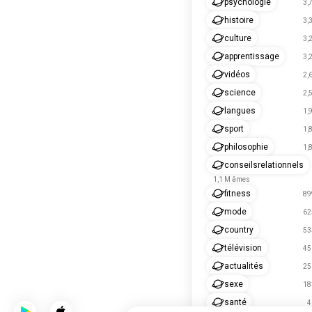
psychologie
3,
histoire
3,
culture
3,
apprentissage
3,
vidéos
2,
science
2,
langues
1,
sport
1,
philosophie
1,
conseilsrelationnels
1,1 M âmes
fitness
89
mode
62
country
53
télévision
45
actualités
25
sexe
18
santé
4